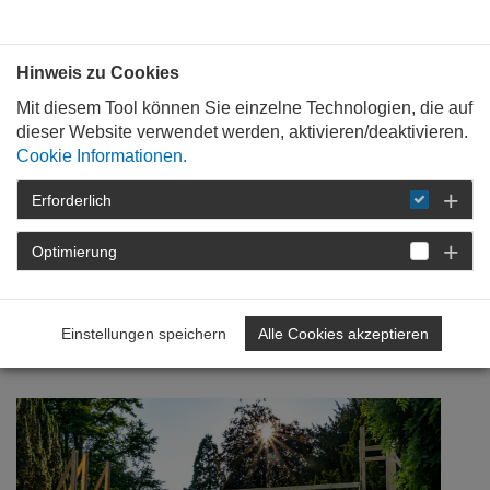
Bauen mit
Plan
:
die
architekten
.org
Hinweis zu Cookies
Mit diesem Tool können Sie einzelne Technologien, die auf
dieser Website verwendet werden, aktivieren/deaktivieren.
Cookie Informationen.
Erforderlich
STARTSEITE
NEWSROOM
DETAIL
Optimierung
01. August 2023
Architektur-Auflauf im
Einstellungen speichern
Alle Cookies akzeptieren
Schlosspark