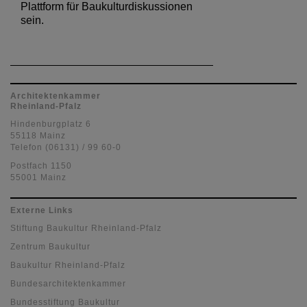
Plattform für Baukulturdiskussionen
sein.
Architektenkammer
Rheinland-Pfalz
Hindenburgplatz 6
55118 Mainz
Telefon (06131) / 99 60-0
Postfach 1150
55001 Mainz
Externe Links
Stiftung Baukultur Rheinland-Pfalz
Zentrum Baukultur
Baukultur Rheinland-Pfalz
Bundesarchitektenkammer
Bundesstiftung Baukultur