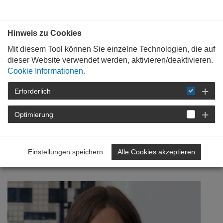
Bauen mit
Plan
:
die
architekten
.org
Hinweis zu Cookies
Mit diesem Tool können Sie einzelne Technologien, die auf
dieser Website verwendet werden, aktivieren/deaktivieren.
Cookie Informationen.
Erforderlich
STARTSEITE
NEWSROOM
DETAIL
Optimierung
12. April 2018
Angestellte + Beamte =
Einstellungen speichern
Alle Cookies akzeptieren
kompetente Vielfalt