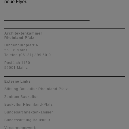
neue Flyer.
Architektenkammer
Rheinland-Pfalz
Hindenburgplatz 6
55118 Mainz
Telefon (06131) / 99 60-0
Postfach 1150
55001 Mainz
Externe Links
Stiftung Baukultur Rheinland-Pfalz
Zentrum Baukultur
Baukultur Rheinland-Pfalz
Bundesarchitektenkammer
Bundesstiftung Baukultur
Versorgungswerk