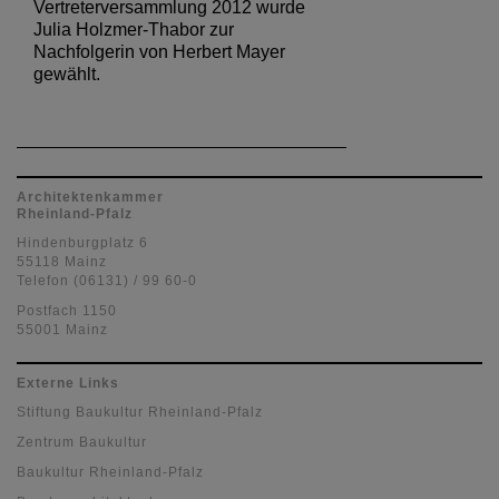
Vertreterversammlung 2012 wurde
Julia Holzmer-Thabor zur
Nachfolgerin von Herbert Mayer
gewählt.
Architektenkammer
Rheinland-Pfalz
Hindenburgplatz 6
55118 Mainz
Telefon (06131) / 99 60-0
Postfach 1150
55001 Mainz
Externe Links
Stiftung Baukultur Rheinland-Pfalz
Zentrum Baukultur
Baukultur Rheinland-Pfalz