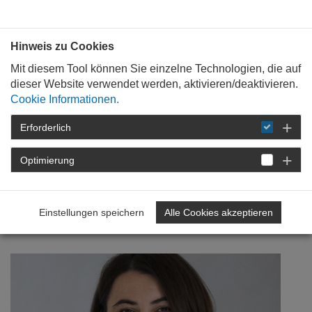
Bauen mit
Plan
:
die
architekten
.org
Hinweis zu Cookies
Mit diesem Tool können Sie einzelne Technologien, die auf
dieser Website verwendet werden, aktivieren/deaktivieren.
Cookie Informationen.
Erforderlich
STARTSEITE
NEWSROOM
DETAIL
Optimierung
12. Juli 2018
Schauen Sie mal!
Einstellungen speichern
Alle Cookies akzeptieren
Innenarchitektur