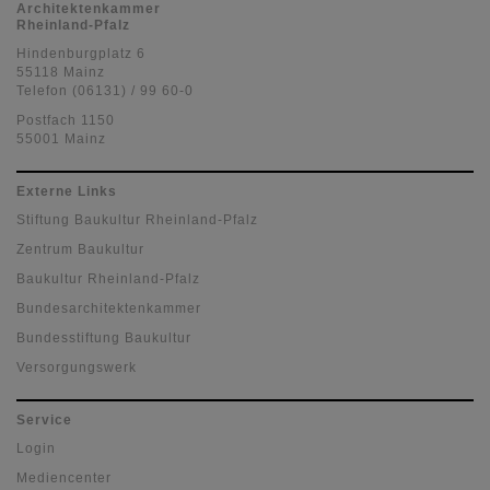
Architektenkammer
Rheinland-Pfalz
Hindenburgplatz 6
55118 Mainz
Telefon (06131) / 99 60-0
Postfach 1150
55001 Mainz
Externe Links
Stiftung Baukultur Rheinland-Pfalz
Zentrum Baukultur
Baukultur Rheinland-Pfalz
Bundesarchitektenkammer
Bundesstiftung Baukultur
Versorgungswerk
Service
Login
Mediencenter