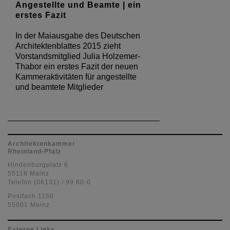
Angestellte und Beamte | ein
erstes Fazit
In der Maiausgabe des Deutschen
Architektenblattes 2015 zieht
Vorstandsmitglied Julia Holzemer-
Thabor ein erstes Fazit der neuen
Kammeraktivitäten für angestellte
und beamtete Mitglieder
Architektenkammer
Rheinland-Pfalz
Hindenburgplatz 6
55118 Mainz
Telefon (06131) / 99 60-0
Postfach 1150
55001 Mainz
Externe Links