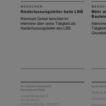
Verwaltung ein.
Landes
MENSCHEN
MENSC
in Rhe
Niederlassungsleiter beim LBB
Mehr a
Interv
Baulei
Tätigke
Reinhard Simon berichtet im
Interview über seine Tätigkeit als
Intervie
NIederlassungsleiter des LBB
Tätigkeit
Grundst
Architektenkammer
Externe 
Rheinland-Pfalz
Stiftung 
Hindenburgplatz 6
Zentrum 
55118 Mainz
Telefon (06131) / 99 60-0
Baukultur