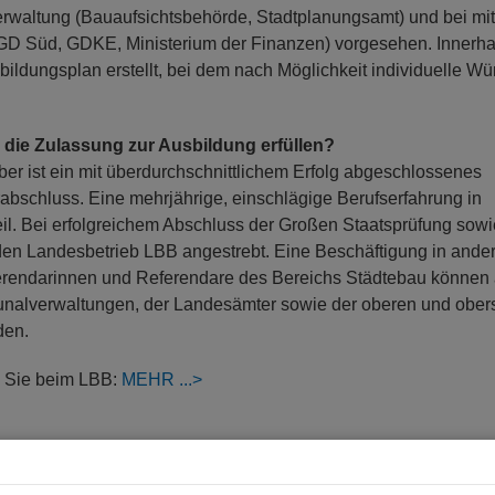
rwaltung (Bauaufsichtsbehörde, Stadtplanungsamt) und bei mit
D Süd, GDKE, Ministerium der Finanzen) vorgesehen. Innerha
ildungsplan erstellt, bei dem nach Möglichkeit individuelle W
ie Zulassung zur Ausbildung erfüllen?
 ist ein mit überdurchschnittlichem Erfolg abgeschlossenes
bschluss. Eine mehrjährige, einschlägige Berufserfahrung in
il. Bei erfolgreichem Abschluss der Großen Staatsprüfung sowi
den Landesbetrieb LBB angestrebt. Eine Beschäftigung in ande
Referendarinnen und Referendare des Bereichs Städtebau können 
nalverwaltungen, der Landesämter sowie der oberen und ober
den.
n Sie beim LBB:
MEHR