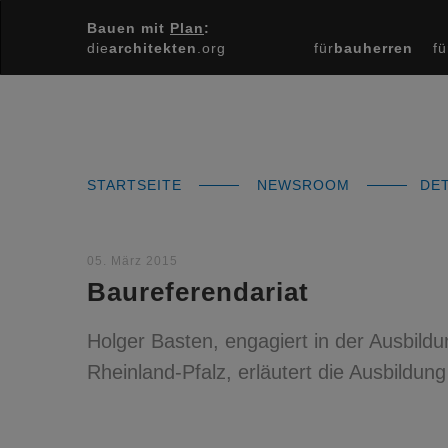
Bauen mit
Plan
:
die
architekten
.org
für
bauherren
fü
STARTSEITE
NEWSROOM
DET
05. März 2015
Baureferendariat
Holger Basten, engagiert in der Ausbil
Rheinland-Pfalz, erläutert die Ausbildung