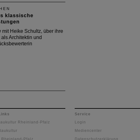
planung in der Pfalz und
HEN
inhessen zuständig. Im
ls klassische
iew spricht er über seine
stungen
it.
w mit Heike Schultz, über ihre
 als Architektin und
ücksbewerterin
Links
Service
Baukultur Rheinland-Pfalz
Login
Baukultur
Mediencenter
 Rheinland-Pfalz
Datenschutzerklärung