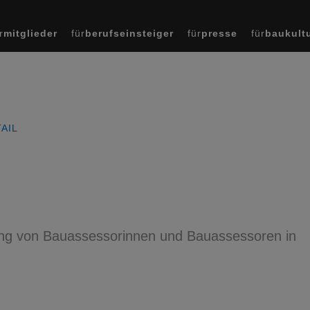
r
mitglieder
für
berufseinsteiger
für
presse
für
baukult
AIL
dung von Bauassessorinnen und Bauassessoren in