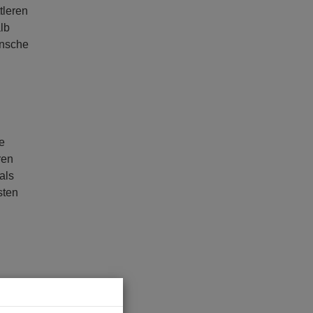
tleren
lb
ünsche
e
ren
als
sten