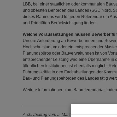
LBB, bei einer staatlichen oder kommunalen Bauve
und obersten Behörden des Landes (SGD Nord, SG
dieses Rahmens wird für jeden Referendar ein Ausb
und Prioritäten Berücksichtigung finden.
Welche Voraussetzungen müssen Bewerber für d
Unsere Anforderung an Bewerberinnen und Bewerber
Hochschulstudium oder ein entsprechender Mastera
Planungsbüros oder Bauverwaltungen ist von Vorte
entsprechender Leistung wird eine Übernahme in 
öffentlichen Institutionen ist ebenfalls möglich. 
Führungskräfte in den Fachabteilungen der Kommu
Bau- und Planungsbehörden des Landes tätig wer
Weitere Informationen zum Baureferendariat finde
Archivbeitrag vom 5. März 2015