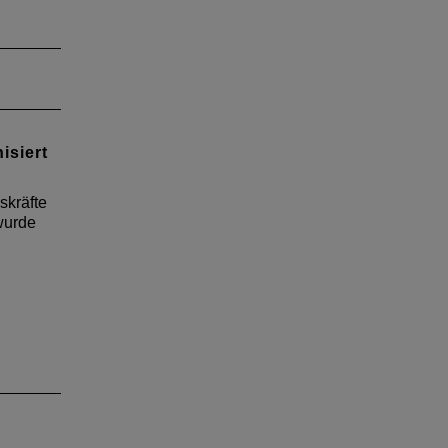
 ist
d
Worms.
r die
isiert
g im
skräfte
wurde