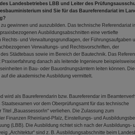
er des Landesbetriebes LBB und Leiter des Prüfungsaussch
sbauministerium sind Sie für das Baureferendariat im Lan
ng?
n zu gewinnen und auszubilden. Das technische Referendariat i
 praxisbezogenen Ausbildungsabschnitten eine vertiefte
nen Rechts- und Verwaltungsgrundlagen, der Führungsaufgaben 
r fachbezogenen Verwaltungs- und Rechtsvorschriften, der
des Städtebaus sowie im Bereich der Bautechnik. Das Referen
t Praxiserfahrung danach als leitende Ingenieure beispielsweis
nseinheiten in Bau- oder Bauordnungsämtern leiten können. Die
uf die akademische Ausbildung vermittelt.
nd wird als Baureferendarin bzw. Baureferendar im Beamtenverh
as Staatsexamen vor dem Oberprüfungsamt für das technische
 Titel „Bauassessor/in“ verliehen. Die Zulassung zum
 der Finanzen Rheinland-Pfalz, Einstellungs- und Ausbildungsb
uung (LBB). Die Ausbildung richtet sich nach der Ausbildungs- 
g „Architektur“ sind z. B. Ausbildungsabschnitte beim Landes