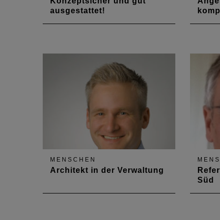
Konzeptsicher und gut
Anges
ausgestattet!
kompe
Das Thema Ausbildung
Vorsta
beschäftigt uns seit Jahrzehnten.
Holzem
Wir haben Prof. Dr.-Ing. Lutz
Ausga
Beckmann um seine
Archit
Einschätzung gebeten.
Frage 
arbeit
angest
Kamme
MENSCHEN
MEN
Architekt in der Verwaltung
Refer
Süd
Michael Manns setzt sich für
Matthi
mehr gegenseitiges Verständnis
Obere
zwischen Freien Büros und der
für d