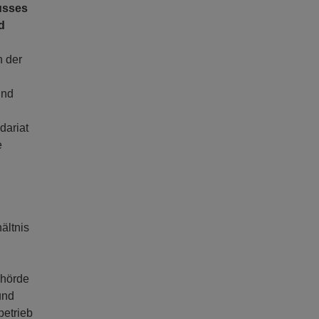
usses
d
n der
und
dariat
e
ältnis
ehörde
und
betrieb