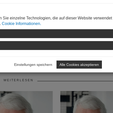
g zu. Das braucht gegebenenfalls Zeit, die Entscheidungsfind
ie Vertreterversammlung hat aber in beispielhafter und geduld
entiert.
n Sie einzelne Technologien, die auf dieser Website verwendet
.
Cookie Informationen.
Einstellungen speichern
Alle Cookies akzeptieren
WEITERLESEN