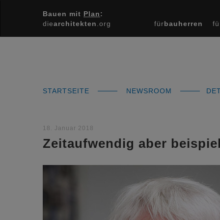
Bauen mit
Plan
:
die
architekten
.org
für
bauherren
fü
STARTSEITE
NEWSROOM
DET
18. Januar 2018
Zeitaufwendig aber beispiel