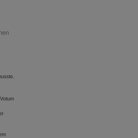
chen
musste.
e Votum
er
dem