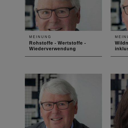
MEINUNG
MEIN
Rohstoffe - Wertstoffe -
Wildn
Wiederverwendung
inklu
Der Berufsstand entdeckt die
Ästhet
Nachhaltigkeit – neu
barrie
Herma
Janua
Archit