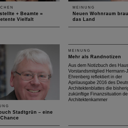
SCHEN
MEINUNG
tellte + Beamte =
Neuen Wohnraum brau
tente Vielfalt
das Land
ndsmitglied Julia
In der Aprilausgabe 2018 d
er-Thabor geht in der Mai-
Deutschen Architektenblatt
be des Deutschen
plädiert Vorstandsmitglied
ektenblattes (DAB) der
Knauth für einen städtisch
MEINUNG
nach: In welchen Berufen
und neue Wege in der
Mehr als Randnotizen
en eigentlich die
Stadtentwicklung.
ellten und beamten
Aus dem Notizbuch des Haush
rmitglieder?
Vorstandsmitglied Hermann-J
Ehrenberg reflektiert in der
Aprilausgabe 2016 des Deut
Architektenblattes die bisher
zukünftige Finanzsituation de
Architektenkammer
UNG
buch Stadtgrün – eine
 Chance