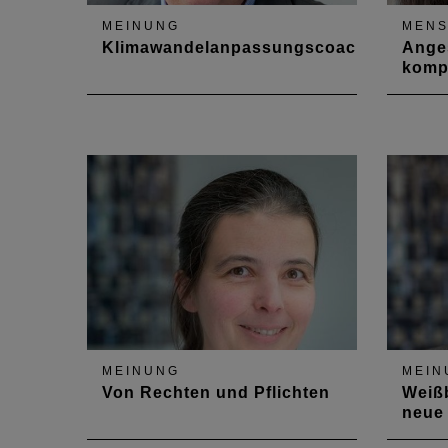
MEINUNG
MEN
Klimawandelanpassungscoaching
Anges
kompe
Ein Beitrag zum Berufsbild der
Vorsta
Architektenschaft
Holzem
Ausga
Archit
Frage 
arbeit
angest
Kamme
MEINUNG
MEIN
Von Rechten und Pflichten
Weiß
neue