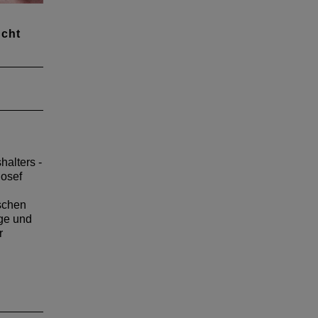
cht
es
es
 Uwe
en Mix
alters -
osef
schen
ige und
r