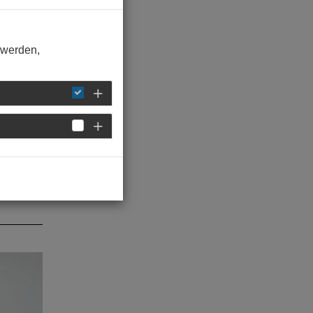
ung
iger
 werden,