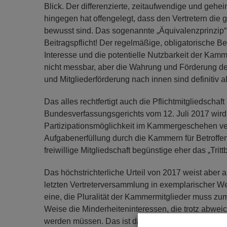
Blick. Der differenzierte, zeitaufwendige und g
hingegen hat offengelegt, dass den Vertretern die
bewusst sind. Das sogenannte „Äquivalenzprinzip“ 
Beitragspflicht! Der regelmäßige, obligatorische B
Interesse und die potentielle Nutzbarkeit der Kamm
nicht messbar, aber die Wahrung und Förderung d
und Mitgliederförderung nach innen sind definitiv
Das alles rechtfertigt auch die Pflichtmitgliedschaf
Bundesverfassungsgerichts vom 12. Juli 2017 wird a
Partizipationsmöglichkeit im Kammergeschehen ver
Aufgabenerfüllung durch die Kammern für Betroffen
freiwillige Mitgliedschaft begünstige eher das „Tri
Das höchstrichterliche Urteil von 2017 weist aber 
letzten Vertreterversammlung in exemplarischer We
eine, die Pluralität der Kammermitglieder muss z
Weise die Minderheiteninteressen, die trotz abwei
werden müssen. Das ist dann nicht mehr nur ein 