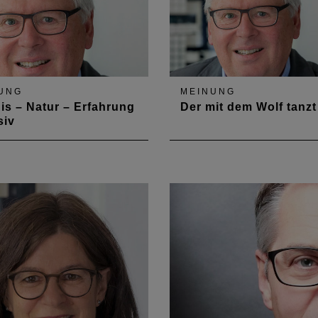
UNG
MEINUNG
is – Natur – Erfahrung
Der mit dem Wolf tanzt
siv
ische Teilhabe -
Natur Natur sein lassen
refrei: Thema von
nn-Josef Ehrenberg in der
rausgabe des Deutschen
ektenblattes 2021