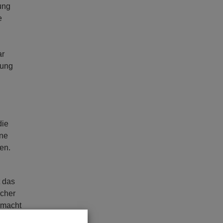
ung
e
ar
tung
die
ine
len.
t das
icher
emacht
ssung