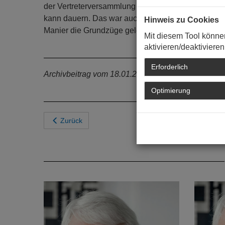
der Vertreterversammlung kommt zentrale Bedeutun
kann dauern. Das war auch im November 2017 so. D
Hinweis zu Cookies
Manier die Grundzüge gelebten Kammerrechts präs
Mit diesem Tool könne
aktivieren/deaktivieren
Erforderlich
Archivbeitrag vom 18.01.2018
Optimierung
Zurück