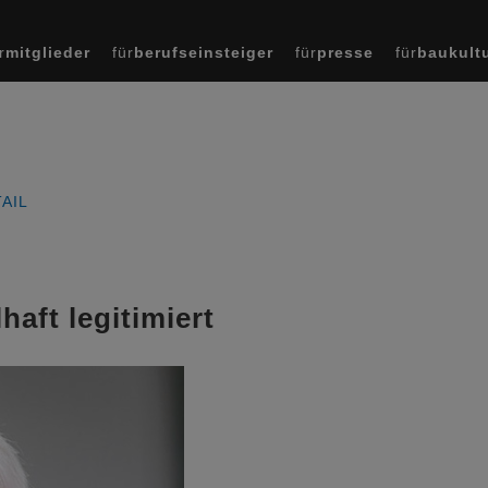
r
mitglieder
für
berufseinsteiger
für
presse
für
baukult
AIL
haft legitimiert