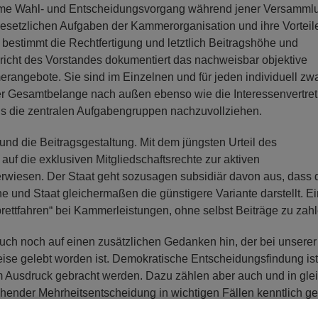
eheime Wahl- und Entscheidungsvorgang während jener Versamml
 gesetzlichen Aufgaben der Kammerorganisation und ihre Vorteil
bestimmt die Rechtfertigung und letztlich Beitragshöhe und
ericht des Vorstandes dokumentiert das nachweisbar objektive
erangebote. Sie sind im Einzelnen und für jeden individuell zw
er Gesamtbelange nach außen ebenso wie die Interessenvertre
 als die zentralen Aufgabengruppen nachzuvollziehen.
t und die Beitragsgestaltung. Mit dem jüngsten Urteil des
uf die exklusiven Mitgliedschaftsrechte zur aktiven
wiesen. Der Staat geht sozusagen subsidiär davon aus, dass 
e und Staat gleichermaßen die günstigere Variante darstellt. E
ttbrettfahren“ bei Kammerleistungen, ohne selbst Beiträge zu zah
auch noch auf einen zusätzlichen Gedanken hin, der bei unserer
ise gelebt worden ist. Demokratische Entscheidungsfindung is
um Ausdruck gebracht werden. Dazu zählen aber auch und in gle
chender Mehrheitsentscheidung in wichtigen Fällen kenntlich g
Ergebnis von Abwägung, sondern der Beratung und Beschlussfa