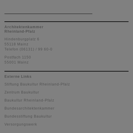
Architektenkammer
Rheinland-Pfalz
Hindenburgplatz 6
55118 Mainz
Telefon (06131) / 99 60-0
Postfach 1150
55001 Mainz
Externe Links
Stiftung Baukultur Rheinland-Pfalz
Zentrum Baukultur
Baukultur Rheinland-Pfalz
Bundesarchitektenkammer
Bundesstiftung Baukultur
Versorgungswerk