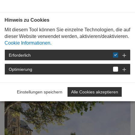
Bauen mit
Plan
:
die
architekten
.org
Hinweis zu Cookies
Mit diesem Tool können Sie einzelne Technologien, die auf
dieser Website verwendet werden, aktivieren/deaktivieren.
Cookie Informationen.
Erforderlich
STARTSEITE
FÜR
MITGLIEDER
VERGABE UND WETTBEWERB
Optimierung
WETTBEWERBSERGEBNISSE IN RHEINLAND-PFALZ
Einstellungen speichern
Alle Cookies akzeptieren