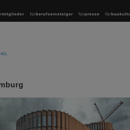
r
mitglieder
für
berufseinsteiger
für
presse
für
baukult
AIL
emburg