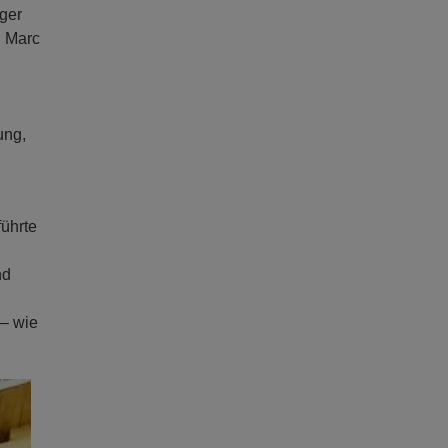
ger
E Marc
ung,
führte
nd
 – wie
ext