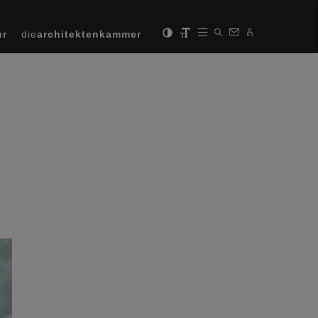
ur
die
architektenkammer