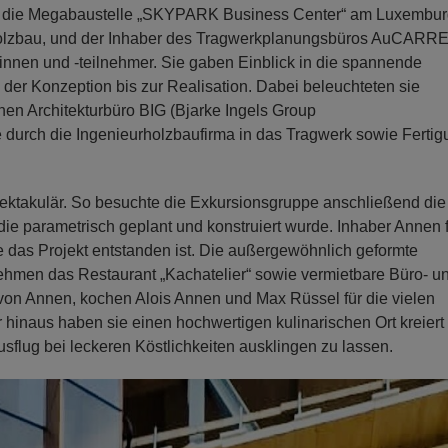
auf die Megabaustelle „SKYPARK Business Center“ am Luxembur
 Holzbau, und der Inhaber des Tragwerkplanungsbüros AuCARR
nnen und -teilnehmer. Sie gaben Einblick in die spannende
der Konzeption bis zur Realisation. Dabei beleuchteten sie
en Architekturbüro BIG (Bjarke Ingels Group
durch die Ingenieurholzbaufirma in das Tragwerk sowie Fertig
pektakulär. So besuchte die Exkursionsgruppe anschließend die
die parametrisch geplant und konstruiert wurde. Inhaber Annen 
e das Projekt entstanden ist. Die außergewöhnlich geformte
ehmen das Restaurant „Kachatelier“ sowie vermietbare Büro- u
 von Annen, kochen Alois Annen und Max Rüssel für die vielen
r hinaus haben sie einen hochwertigen kulinarischen Ort kreiert
lug bei leckeren Köstlichkeiten ausklingen zu lassen.
N