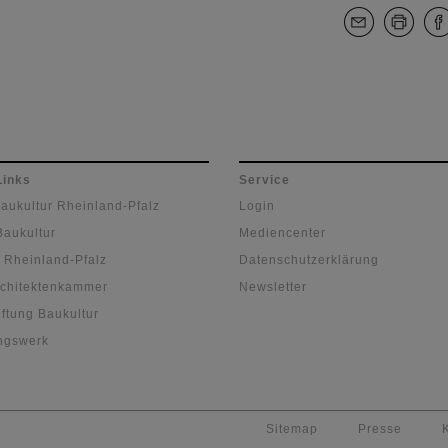
Links
Service
Baukultur Rheinland-Pfalz
Login
Baukultur
Mediencenter
 Rheinland-Pfalz
Datenschutzerklärung
chitektenkammer
Newsletter
ftung Baukultur
ngswerk
Sitemap
Presse