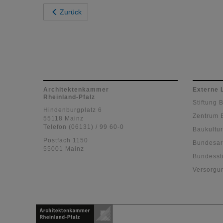
Zurück
Architektenkammer
Externe 
Rheinland-Pfalz
Stiftung 
Hindenburgplatz 6
Zentrum 
55118 Mainz
Telefon (06131) / 99 60-0
Baukultur
Postfach 1150
Bundesar
55001 Mainz
Bundessti
Versorgu