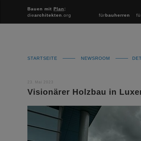
Bauen mit
Plan
:
die
architekten
.org
für
bauherren
fü
STARTSEITE
NEWSROOM
DET
23. Mai 2023
Visionärer Holzbau in Lux