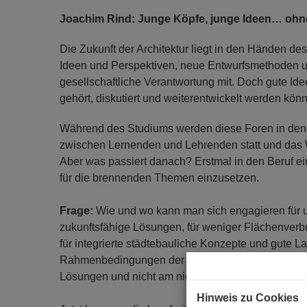
Joachim Rind: Junge Köpfe, junge Ideen… ohn
Die Zukunft der Architektur liegt in den Händen d
Ideen und Perspektiven, neue Entwurfsmethoden u
gesellschaftliche Verantwortung mit. Doch gute Ide
gehört, diskutiert und weiterentwickelt werden kön
Während des Studiums werden diese Foren in den H
zwischen Lernenden und Lehrenden statt und das W
Aber was passiert danach? Erstmal in den Beruf ei
für die brennenden Themen einzusetzen.
Frage:
Wie und wo kann man sich engagieren für u
zukunftsfähige Lösungen, für weniger Flächenverb
für integrierte städtebauliche Konzepte und gute L
Rahmenbedingungen der Planung, für Auftragsverg
Lösungen und nicht am niedrigsten Honorar orient
Hinweis zu Cookies