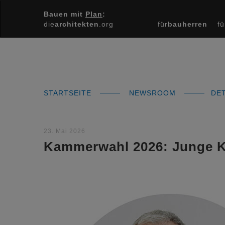
Bauen mit
Plan
:
die
architekten
.org
für
bauherren
fü
STARTSEITE
NEWSROOM
DET
23. Mai 2026
Kammerwahl 2026: Junge Kö