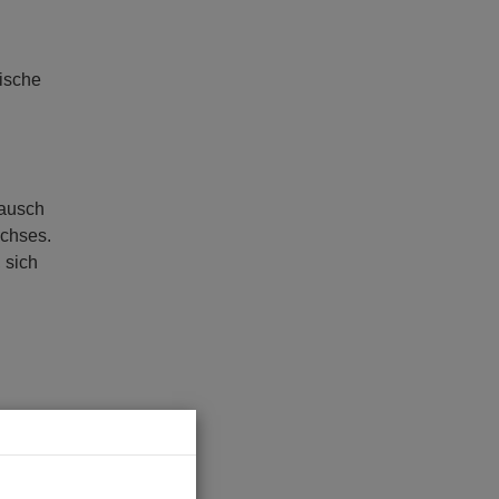
rische
tausch
uchses.
 sich