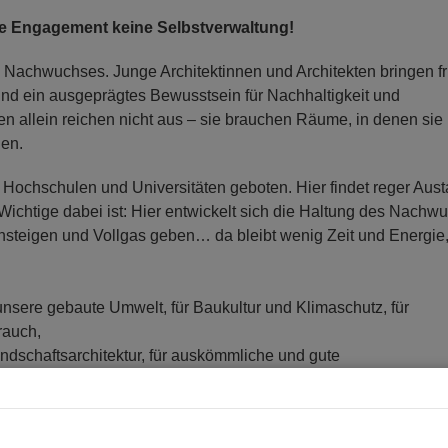
e Engagement keine Selbstverwaltung!
es Nachwuchses. Junge Architektinnen und Architekten bringen f
nd ein ausgeprägtes Bewusstsein für Nachhaltigkeit und
en allein reichen nicht aus – sie brauchen Räume, in denen sie
nen.
ochschulen und Universitäten geboten. Hier findet reger Aus
ichtige dabei ist: Hier entwickelt sich die Haltung des Nachw
nsteigen und Vollgas geben… da bleibt wenig Zeit und Energie,
nsere gebaute Umwelt, für Baukultur und Klimaschutz, für
rauch,
andschaftsarchitektur, für auskömmliche und gute
aben, die fair ausgehandelt werden und sich an den besten
ieren?