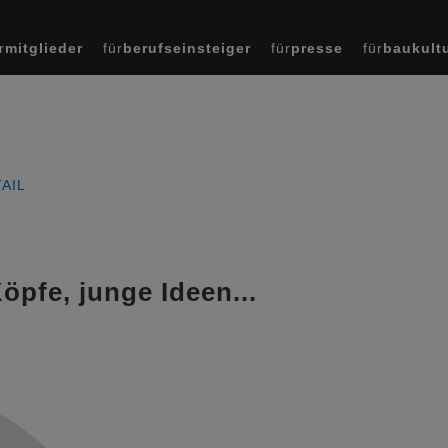
r
mitglieder
für
berufseinsteiger
für
presse
für
baukult
AIL
pfe, junge Ideen...