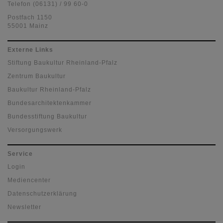
Telefon (06131) / 99 60-0
Postfach 1150
55001 Mainz
Externe Links
Stiftung Baukultur Rheinland-Pfalz
Zentrum Baukultur
Baukultur Rheinland-Pfalz
Bundesarchitektenkammer
Bundesstiftung Baukultur
Versorgungswerk
Service
Login
Mediencenter
Datenschutzerklärung
Newsletter