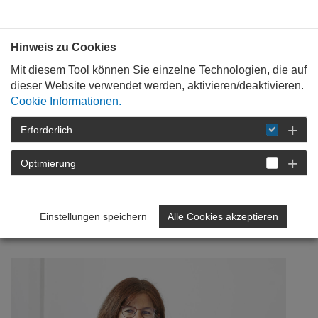
Bauen mit
Plan
:
die
architekten
.org
Hinweis zu Cookies
Mit diesem Tool können Sie einzelne Technologien, die auf
dieser Website verwendet werden, aktivieren/deaktivieren.
Cookie Informationen.
Erforderlich
STARTSEITE
NEWSROOM
DETAIL
Optimierung
16. Juni 2026
Mitgestalten statt nur
Einstellungen speichern
Alle Cookies akzeptieren
zuschauen