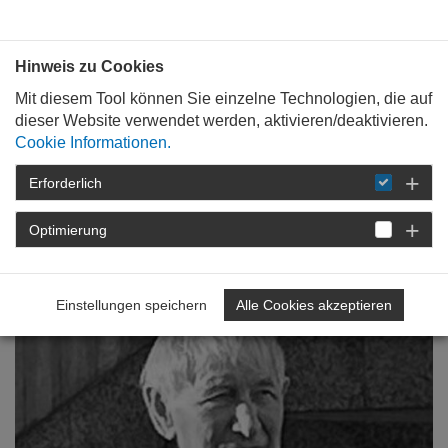
Bauen mit
Plan
:
die
architekten
.org
Hinweis zu Cookies
Mit diesem Tool können Sie einzelne Technologien, die auf
dieser Website verwendet werden, aktivieren/deaktivieren.
Cookie Informationen.
Erforderlich
STARTSEITE
DIE
ARCHITEKTENKAMMER
EHRUNGEN
Optimierung
Einstellungen speichern
Alle Cookies akzeptieren