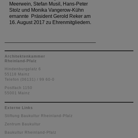
Meerwein, Stefan Musil, Hans-Peter
Stolz und Monika Vangerow-Kühn
ernannte Präsident Gerold Reker am
16. August 2017 zu Ehrenmitgliedern.
Architektenkammer
Rheinland-Pfalz
Hindenburgplatz 6
55118 Mainz
Telefon (06131) / 99 60-0
Postfach 1150
55001 Mainz
Externe Links
Stiftung Baukultur Rheinland-Pfalz
Zentrum Baukultur
Baukultur Rheinland-Pfalz