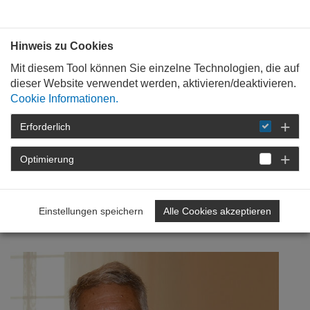
Bauen mit
Plan
:
die
architekten
.org
Hinweis zu Cookies
Mit diesem Tool können Sie einzelne Technologien, die auf
dieser Website verwendet werden, aktivieren/deaktivieren.
Cookie Informationen.
Erforderlich
STARTSEITE
NEWSROOM
DETAIL
Optimierung
17. April 2024
Stefan Musil zum 75.
Einstellungen speichern
Alle Cookies akzeptieren
Geburtstag