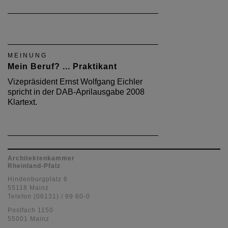
MEINUNG
Mein Beruf? ... Praktikant
Vizepräsident Ernst Wolfgang Eichler
spricht in der DAB-Aprilausgabe 2008
Klartext.
Architektenkammer
Rheinland-Pfalz
Hindenburgplatz 6
55118 Mainz
Telefon (06131) / 99 60-0
Postfach 1150
55001 Mainz