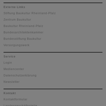
Externe Links
Stiftung Baukultur Rheinland-Pfalz
Zentrum Baukultur
Baukultur Rheinland-Pfalz
Bundesarchitektenkammer
Bundesstiftung Baukultur
Versorgungswerk
Service
Login
Mediencenter
Datenschutzerklärung
Newsletter
Kontakt
Kontaktformular
Landesgeschäftsstelle