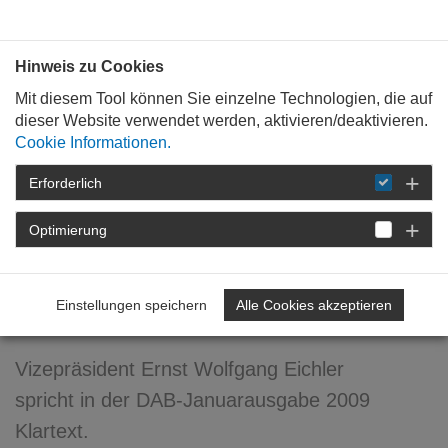
Bauen mit
Plan
:
die
architekten
.org
Hinweis zu Cookies
Mit diesem Tool können Sie einzelne Technologien, die auf
dieser Website verwendet werden, aktivieren/deaktivieren.
Cookie Informationen.
Erforderlich
STARTSEITE
NEWSROOM
DETAIL
Optimierung
16. Januar 2009
Meine Quellen? ... immer
Einstellungen speichern
Alle Cookies akzeptieren
sprudelnd!
Vizepräsident Ernst Wolfgang Eichler
spricht in der DAB-Januarausgabe 2009
Klartext.