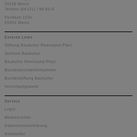
55118 Mainz
Telefon (06131) / 99 60-0
Postfach 1150
55001 Mainz
Externe Links
Stiftung Baukultur Rheinland-Pfalz
Zentrum Baukultur
Baukultur Rheinland-Pfalz
Bundesarchitektenkammer
Bundesstiftung Baukultur
Versorgungswerk
Service
Login
Mediencenter
Datenschutzerklärung
Newsletter