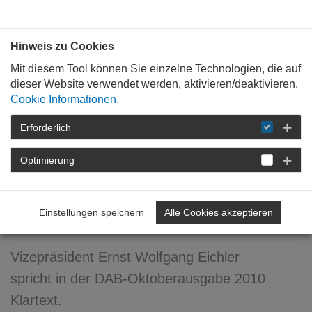
Bauen mit
Plan
:
die
architekten
.org
Hinweis zu Cookies
Mit diesem Tool können Sie einzelne Technologien, die auf
dieser Website verwendet werden, aktivieren/deaktivieren.
Cookie Informationen.
Erforderlich
STARTSEITE
NEWSROOM
DETAIL
Optimierung
18. Oktober 2010
Mein Architekt ? ...
Einstellungen speichern
Alle Cookies akzeptieren
verschwunden!
Vizepräsident Ernst Wolfgang Eichler
spricht in der DAB-Oktoberausgabe 2010
Klartext.