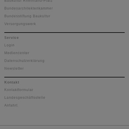
Baukultur Rheinland-Pfalz
Bundesarchitektenkammer
Bundesstiftung Baukultur
Versorgungswerk
Service
Login
Mediencenter
Datenschutzerklärung
Newsletter
Kontakt
Kontaktformular
Landesgeschäftsstelle
Anfahrt