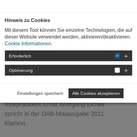
Bauen mit
Plan
:
die
architekten
.org
Hinweis zu Cookies
Mit diesem Tool können Sie einzelne Technologien, die auf
dieser Website verwendet werden, aktivieren/deaktivieren.
Cookie Informationen.
Erforderlich
STARTSEITE
NEWSROOM
DETAIL
Optimierung
23. Mai 2011
Freiheit der Leere!?
Einstellungen speichern
Alle Cookies akzeptieren
Vizepräsident Ernst Wolfgang Eichler
spricht in der DAB-Maiausgabe 2011
Klartext.