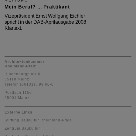
MEINUNG
Mein Beruf? ... Praktikant
Vizepräsident Ernst Wolfgang Eichler
spricht in der DAB-Aprilausgabe 2008
Klartext.
Architektenkammer
Rheinland-Pfalz
Hindenburgplatz 6
55118 Mainz
Telefon (06131) / 99 60-0
Postfach 1150
55001 Mainz
Externe Links
Stiftung Baukultur Rheinland-Pfalz
Zentrum Baukultur