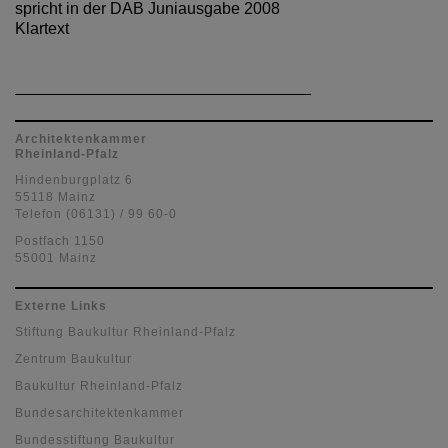
spricht in der DAB Juniausgabe 2008
Klartext
Architektenkammer
Rheinland-Pfalz
Hindenburgplatz 6
55118 Mainz
Telefon (06131) / 99 60-0
Postfach 1150
55001 Mainz
Externe Links
Stiftung Baukultur Rheinland-Pfalz
Zentrum Baukultur
Baukultur Rheinland-Pfalz
Bundesarchitektenkammer
Bundesstiftung Baukultur