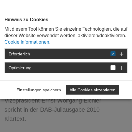
Bauen mit
Plan
:
die
architekten
.org
Hinweis zu Cookies
Mit diesem Tool können Sie einzelne Technologien, die auf
dieser Website verwendet werden, aktivieren/deaktivieren.
Cookie Informationen.
Erforderlich
STARTSEITE
NEWSROOM
DETAIL
Optimierung
02. Juli 2010
Architektur ? ... ein Genuss!
Einstellungen speichern
Alle Cookies akzeptieren
Vizepräsident Ernst Wolfgang Eichler
spricht in der DAB-Juliausgabe 2010
Klartext.