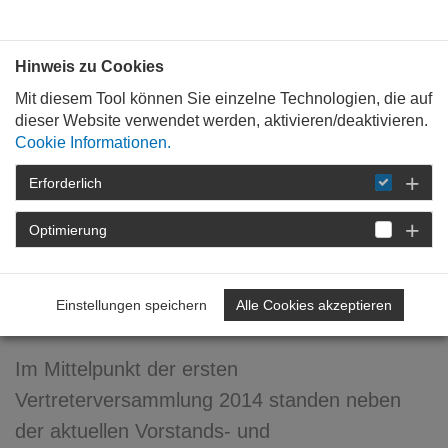
Bauen mit
Plan
:
die
architekten
.org
Hinweis zu Cookies
Mit diesem Tool können Sie einzelne Technologien, die auf
dieser Website verwendet werden, aktivieren/deaktivieren.
Cookie Informationen.
Erforderlich
STARTSEITE
NEWSROOM
DETAIL
Optimierung
14. April 2014
Erste Vertreterversammlung
Einstellungen speichern
Alle Cookies akzeptieren
2014
Im Mittelpunkt der ersten
Vertreterversammlung 2014 standen neben
der aktuellen Vorstands- und