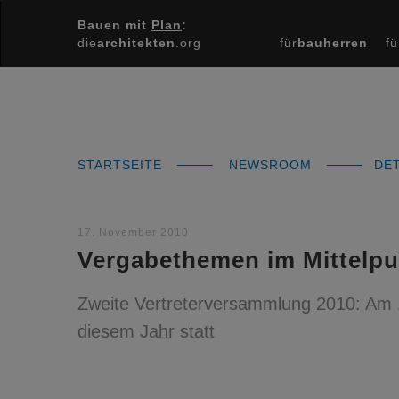
Bauen mit
Plan
:
die
architekten
.org
für
bauherren
fü
STARTSEITE
NEWSROOM
DET
17. November 2010
Vergabethemen im Mittelpu
Zweite Vertreterversammlung 2010: Am 
diesem Jahr statt