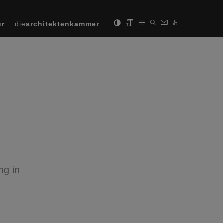
ur
die
architektenkammer
ng in