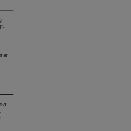
g
OF-
mmer
ner
,
n