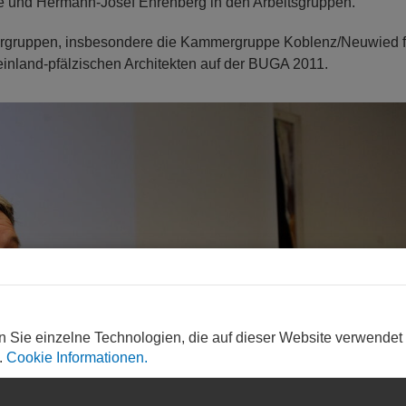
le und Hermann-Josef Ehrenberg in den Arbeitsgruppen.
ergruppen, insbesondere die Kammergruppe Koblenz/Neuwied fü
heinland-pfälzischen Architekten auf der BUGA 2011.
N
n Sie einzelne Technologien, die auf dieser Website verwendet
.
Cookie Informationen.