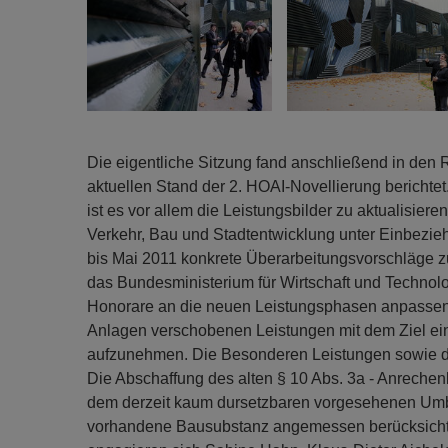
Die eigentliche Sitzung fand anschließend in den 
aktuellen Stand der 2. HOAI-Novellierung berichtet
ist es vor allem die Leistungsbilder zu aktualisie
Verkehr, Bau und Stadtentwicklung unter Einbezie
bis Mai 2011 konkrete Überarbeitungsvorschläge zu
das Bundesministerium für Wirtschaft und Technol
Honorare an die neuen Leistungsphasen anpassen. 
Anlagen verschobenen Leistungen mit dem Ziel ein
aufzunehmen. Die Besonderen Leistungen sowie die
Die Abschaffung des alten § 10 Abs. 3a - Anreche
dem derzeit kaum dursetzbaren vorgesehenen Umba
vorhandene Bausubstanz angemessen berücksichti