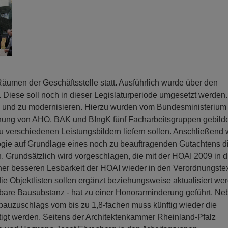
Räumen der Geschäftsstelle statt. Ausführlich wurde über den
. Diese soll noch in dieser Legislaturperiode umgesetzt werden.
ren und zu modernisieren. Hierzu wurden vom Bundesministerium 
hung von AHO, BAK und BIngK fünf Facharbeitsgruppen gebilde
 verschiedenen Leistungsbildern liefern sollen. Anschließend 
ogie auf Grundlage eines noch zu beauftragenden Gutachtens d
Grundsätzlich wird vorgeschlagen, die mit der HOAI 2009 in d
er besseren Lesbarkeit der HOAI wieder in den Verordnungste
 Objektlisten sollen ergänzt beziehungsweise aktualisiert we
nbare Bausubstanz - hat zu einer Honorarminderung geführt. Ne
uzuschlags vom bis zu 1,8-fachen muss künftig wieder die
gt werden. Seitens der Architektenkammer Rheinland-Pfalz