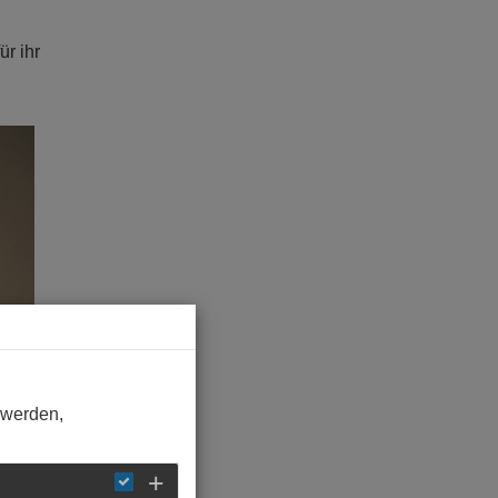
r ihr
ext
 werden,