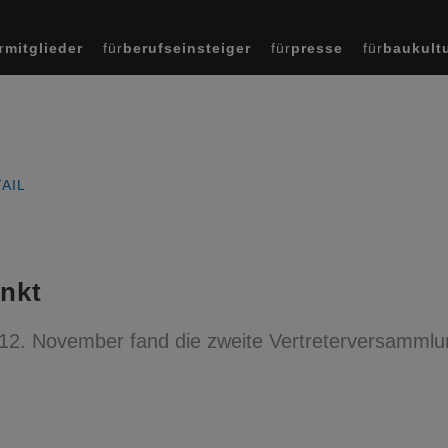
r
mitglieder
für
berufseinsteiger
für
presse
für
baukult
AIL
nkt
12. November fand die zweite Vertreterversammlu