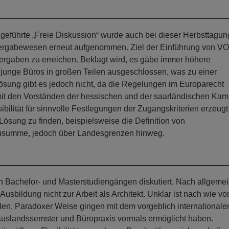
geführte „Freie Diskussion“ wurde auch bei dieser Herbsttagun
 Vergabewesen erneut aufgenommen. Ziel der Einführung von V
vergaben zu erreichen. Beklagt wird, es gäbe immer höhere
 junge Büros in großen Teilen ausgeschlossen, was zu einer
ösung gibt es jedoch nicht, da die Regelungen im Europarecht
 mit den Vorständen der hessischen und der saarländischen Ka
nsibilität für sinnvolle Festlegungen der Zugangskriterien erzeugt
 Lösung zu finden, beispielsweise die Definition von
ausumme, jedoch über Landesgrenzen hinweg.
n Bachelor- und Masterstudiengängen diskutiert. Nach allgemei
usbildung nicht zur Arbeit als Architekt. Unklar ist nach wie vor
len. Paradoxer Weise gingen mit dem vorgeblich internationale
 Auslandssemster und Büropraxis vormals ermöglicht haben.