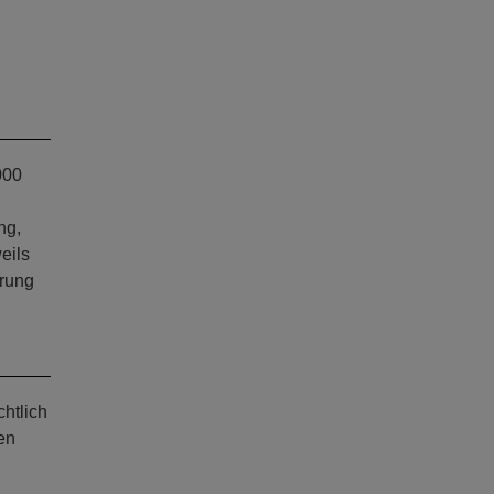
000
ng,
eils
rung
chtlich
en