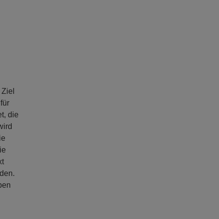
 Ziel
für
t, die
wird
ie
ie
xt
rden.
ben