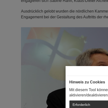
engagieren sich Sabine Hahn, Klaus-Dieter Aiche
Ausdrücklich gelobt wurden die nördlichen Kamm
Engagement bei der Gestaltung des Auftritts der r
Previous
Hinweis zu Cookies
Mit diesem Tool könne
aktivieren/deaktivieren
Erforderlich