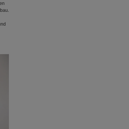
hen
ubau.
und
ext