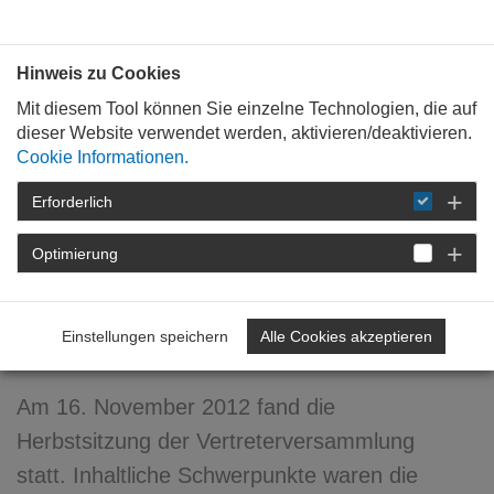
Bauen mit
Plan
:
die
architekten
.org
Hinweis zu Cookies
Mit diesem Tool können Sie einzelne Technologien, die auf
dieser Website verwendet werden, aktivieren/deaktivieren.
Cookie Informationen.
Erforderlich
STARTSEITE
NEWSROOM
DETAIL
Optimierung
21. November 2012
Vertreterversammlung
Einstellungen speichern
Alle Cookies akzeptieren
Herbst 2012
Am 16. November 2012 fand die
Herbstsitzung der Vertreterversammlung
statt. Inhaltliche Schwerpunkte waren die