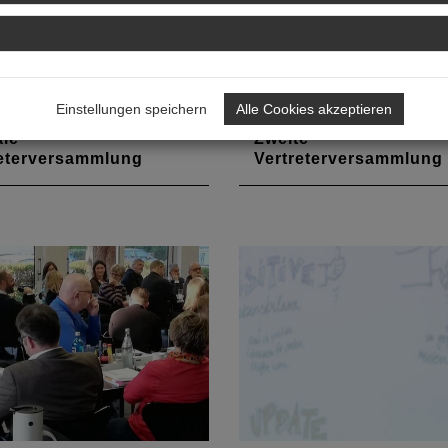
Einstellungen speichern
Alle Cookies akzeptieren
IEN
GREMIEN
ale
Zweite
reterversammlung
Vertreterversammlung
lt und Aufstockung der
Die Vertreterversammlung h
ftsstelle im Fokus
ihrer letzten Sitzung 2019 
Haushaltsplan für 2020 so
den Haushaltabschluss für
genehmigt