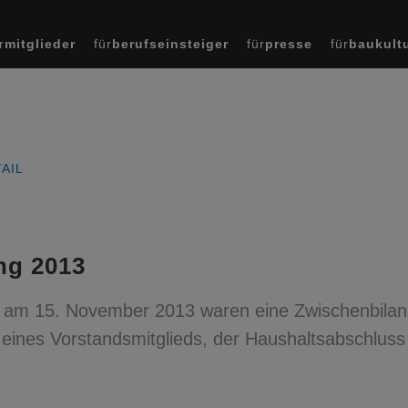
r
mitglieder
für
berufseinsteiger
für
presse
für
baukult
AIL
ng 2013
 am 15. November 2013 waren eine Zwischenbilan
l eines Vorstandsmitglieds, der Haushaltsabschluss