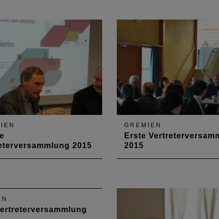
atte die neue
letzte Sitzung der VIII.
terversammlung bereits
Vertreterversammlung statt.
berufspolitische Themen für
Hauptthemen waren der
gislaturperiode
Haushaltsabschluss 2015 
mengetragen. Bei der
die Haushaltsplanung 201
n Sitzung am 28. April
sowie ein Resümee der
nun die Besetzung der
Zusammenarbeit in den
rechenden
vergangenen fünf Jahren.
tsgruppen…
IEN
GREMIEN
e
Erste Vertreterversam
reterversammlung 2015
2015
themen der
Die erste Vertreterversamm
eterversammlung am 20.
in diesem Jahr fand am 13.
ber 2015 waren die
2015 im Archäologiepark
hl eines Vizepräsidenten,
Belginum in Morbach-Wede
EN
tivitäten des Vorstandes
statt, wo sich die Vertreter 
Vertreterversammlung
er Kammer sowie der
Eindruck vom zukünftigen