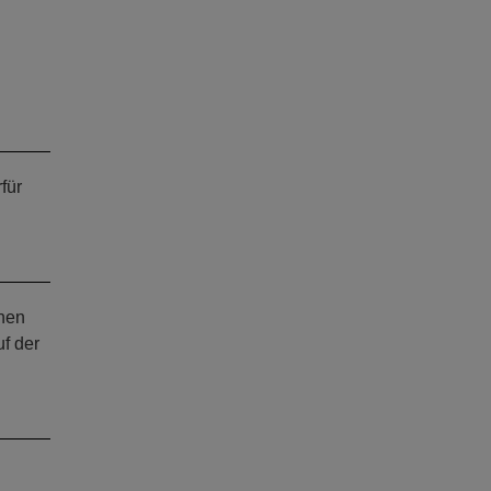
für
enen
uf der