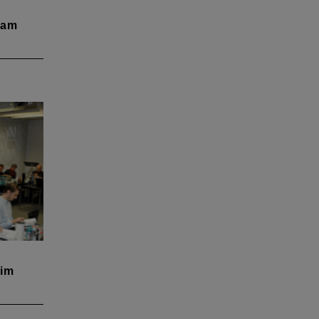
 am
3.
hrmann
in-
as
s
 im
die