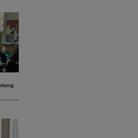
und
7
mlung
lung
 März
rath
einen