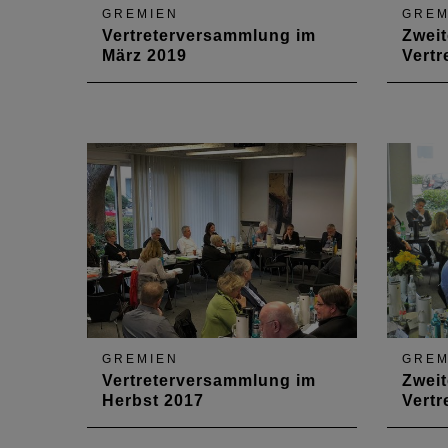
GREMIEN
GREM
Vertreterversammlung im
Zweit
März 2019
Vert
Am 29. März 2019 traf sich die
Die Ve
Vertreterversammlung zu ihrer
ihrer 
ersten Sitzung des Jahres im
2018 d
Kulturzentrum "Goldener Engel"
sowie
in Baumholder. Im Mittelpunkt
2017 
standen die Themen
einen
Fachkräftebedarf,
„Digit
Juniormitgliedschaft und
Bauge
Onlinewahlen.
GREMIEN
GREM
Vertreterversammlung im
Zweit
Herbst 2017
Vert
Im Mittelpunkt der
Bei ih