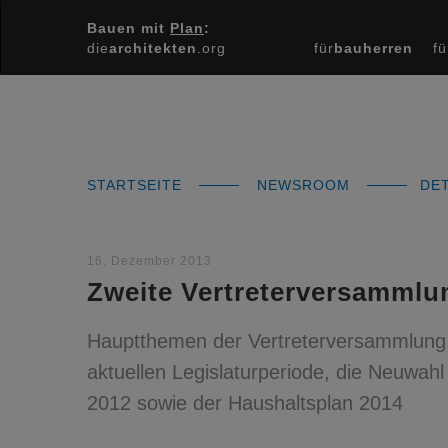
Bauen mit
Plan
:
die
architekten
.org
für
bauherren
fü
STARTSEITE
NEWSROOM
DET
16. Dezember 2013
Zweite Vertreterversammlu
Hauptthemen der Vertreterversammlung
aktuellen Legislaturperiode, die Neuwah
2012 sowie der Haushaltsplan 2014