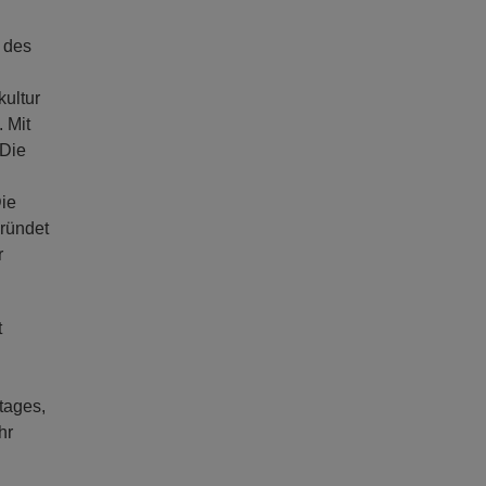
 des
ultur
 Mit
 Die
Die
gründet
r
t
tages,
hr