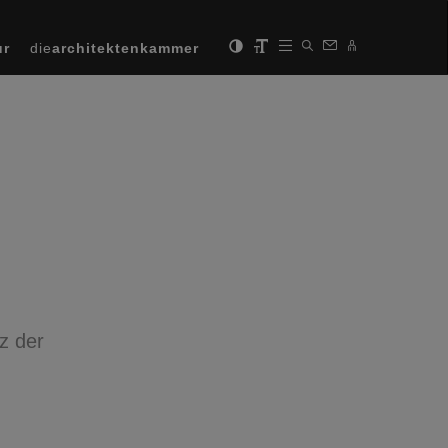
ur
die
architektenkammer
z der