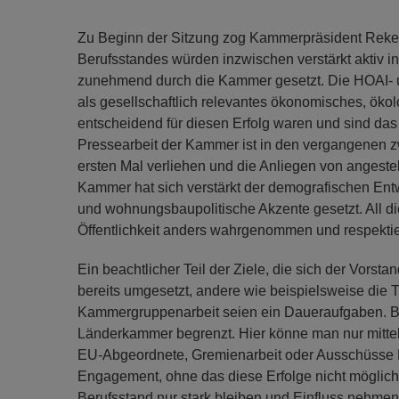
Zu Beginn der Sitzung zog Kammerpräsident Reker
Berufsstandes würden inzwischen verstärkt aktiv in
zunehmend durch die Kammer gesetzt. Die HOAI- u
als gesellschaftlich relevantes ökonomisches, ökol
entscheidend für diesen Erfolg waren und sind das 
Pressearbeit der Kammer ist in den vergangenen z
ersten Mal verliehen und die Anliegen von angeste
Kammer hat sich verstärkt der demografischen Ent
und wohnungsbaupolitische Akzente gesetzt. All di
Öffentlichkeit anders wahrgenommen und respektier
Ein beachtlicher Teil der Ziele, die sich der Vorsta
bereits umgesetzt, andere wie beispielsweise die 
Kammergruppenarbeit seien ein Daueraufgaben. Be
Länderkammer begrenzt. Hier könne man nur mitte
EU-Abgeordnete, Gremienarbeit oder Ausschüsse Ein
Engagement, ohne das diese Erfolge nicht möglich 
Berufsstand nur stark bleiben und Einfluss nehmen 