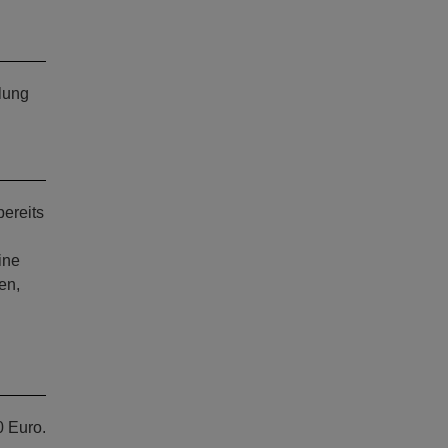
lung
bereits
ine
en,
0 Euro.