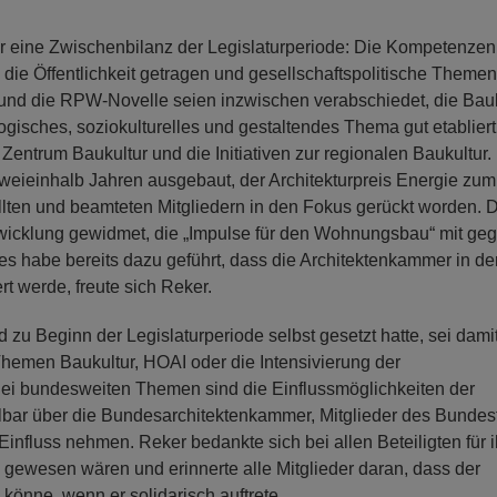
 eine Zwischenbilanz der Legislaturperiode: Die Kompetenzen
 die Öffentlichkeit getragen und gesellschaftspolitische Themen
nd die RPW-Novelle seien inzwischen verabschiedet, die Bauk
ogisches, soziokulturelles und gestaltendes Thema gut etabliert.
Zentrum Baukultur und die Initiativen zur regionalen Baukultur.
weieinhalb Jahren ausgebaut, der Architekturpreis Energie zum
llten und beamteten Mitgliedern in den Fokus gerückt worden. 
wicklung gewidmet, die „Impulse für den Wohnungsbau“ mit ge
es habe bereits dazu geführt, dass die Architektenkammer in de
t werde, freute sich Reker.
nd zu Beginn der Legislaturperiode selbst gesetzt hatte, sei dami
Themen Baukultur, HOAI oder die Intensivierung der
i bundesweiten Themen sind die Einflussmöglichkeiten der
lbar über die Bundesarchitektenkammer, Mitglieder des Bundes
fluss nehmen. Reker bedankte sich bei allen Beteiligten für i
gewesen wären und erinnerte alle Mitglieder daran, dass der
könne, wenn er solidarisch auftrete.