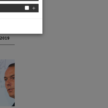
 2019
at auf
den
wie
 2018