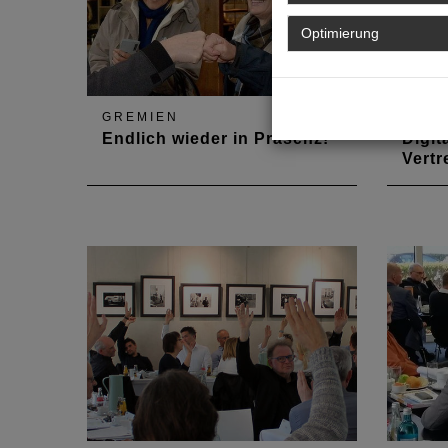
Optimierung
GREMIEN
GREM
Endlich wieder in Präsenz!
Digit
Vert
Die zweite Vertreterversammlung
Hausha
im Jahr 2021 fand zwar in Nebel
Geschä
gehüllt, dafür aber als
Präsenzveranstaltung auf der
Laubenheimer Höhe statt. Sie
nahm den Haushalt und die
Flutkatastrophe im Ahrtal in den
Blick