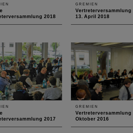
IEN
GREMIEN
e
Vertreterversammlung
reterversammlung 2018
13. April 2018
rtreterversammlung hat auf
Als Gastredner zur
Sitzung am 23. November
Vertreterversammlung am 1
en Haushaltsplan für 2019
April 2018 war Markus Le
 den Haushaltsabschluss
eingeladen. Der
genehmigt. Zudem gab es
Hauptgeschäftsführer der
 Gastvortrag zum Thema
Architektenkammer Nordrhe
ale
Westfalen sprach sich für d
nehmigungsverfahren“.
Modell „GeneralistPlus“ au
IEN
GREMIEN
e
Vertreterversammlung
reterversammlung 2017
Oktober 2016
rer Sitzung Anfang Februar
Am 28. Oktober 2016 fand 