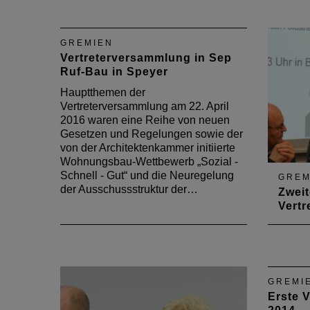
Vertreterversammlung am 24.
2017 h
November 2017 standen der
Vertre
Haushaltsplan und der
erste 
GREMIEN
Haushaltsabschluss, die
die Le
Vertreterversammlung in Sep
Ergebnisse der ersten
zusam
Ruf-Bau in Speyer
Arbeitsgruppen und die Wahl
zweite
Herbert Hofers in den Vorstand.
stand 
Hauptthemen der
entsp
Vertreterversammlung am 22. April
Arbei
2016 waren eine Reihe von neuen
Gesetzen und Regelungen sowie der
von der Architektenkammer initiierte
Wohnungsbau-Wettbewerb „Sozial -
Schnell - Gut“ und die Neuregelung
GREM
der Ausschussstruktur der…
Zweit
Vert
Haupt
Vertr
Novem
Neuwa
GREMI
die Ak
Erste 
und d