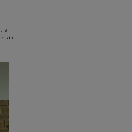
 auf
its in
ext