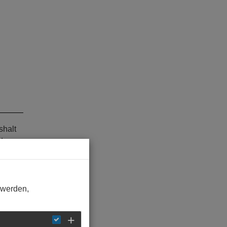
shalt
nden
latur
 werden,
riode
st: