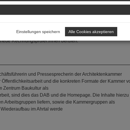
adtplanung, Landschaftsplanung und Architektur“, „Netzwerk
on Architektinnen“.
Einstellungen speichern
Alle Cookies akzeptieren
 neue Rechnungsprüfer:innen berufen.
schäftsführerin und Pressesprecherin der Architektenkammer
r Öffentlichkeitsarbeit und die konkreten Formate der Kammer vo
 Zentrum Baukultur als
rbeit, sind dies das DAB und die Homepage. Die Inhalte hierzu
n Arbeitsgruppen liefern, sowie die Kammergruppen als
r Wiederaufbau im Ahrtal werde