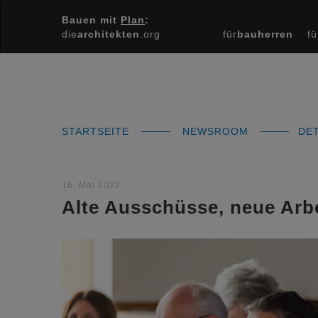
Bauen mit
Plan
:
die
architekten
.org
für
bauherren
fü
STARTSEITE
NEWSROOM
DET
16. Mai 2022
Alte Ausschüsse, neue Arb