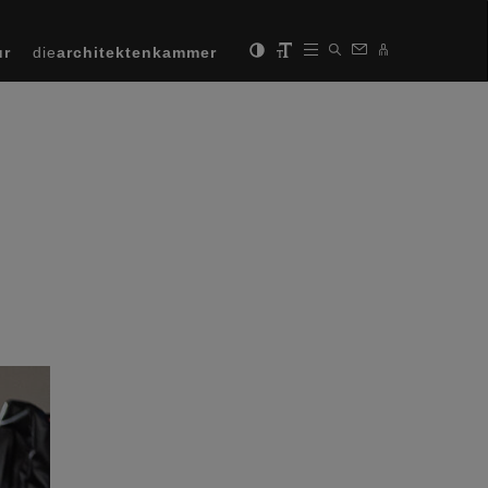
ur
die
architektenkammer