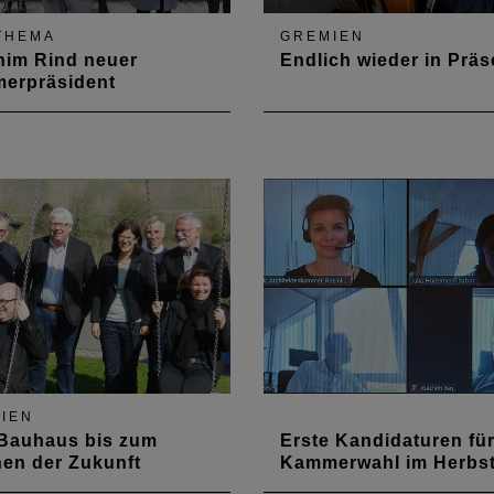
THEMA
GREMIEN
him Rind neuer
Endlich wieder in Präs
erpräsident
blenzer Architekt Joachim
Die zweite Vertreterversa
urde von der 48-köpfigen,
im Jahr 2021 fand zwar in 
en Vertreterversammlung
gehüllt, dafür aber als
rchitektenkammer
Präsenzveranstaltung auf d
and-Pfalz mit
Laubenheimer Höhe statt. 
druckender Mehrheit zum
nahm den Haushalt und di
Präsidenten gewählt.
Flutkatastrophe im Ahrtal i
lls neu: einer von beiden
Blick
und zwei Mitglieder…
IEN
Bauhaus bis zum
Erste Kandidaturen für
en der Zukunft
Kammerwahl im Herbs