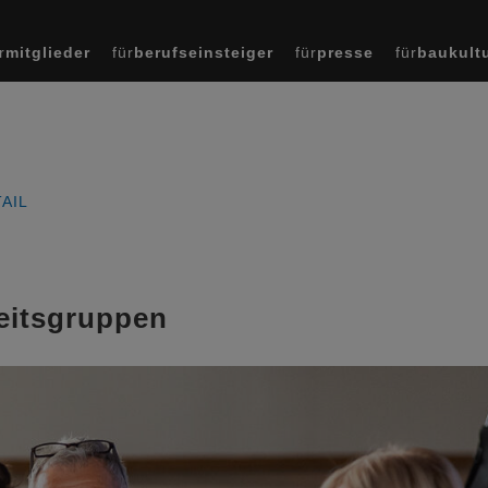
r
mitglieder
für
berufseinsteiger
für
presse
für
baukult
AIL
eitsgruppen