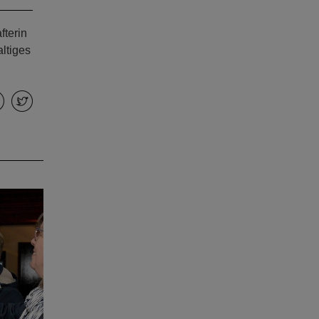
fterin
ltiges