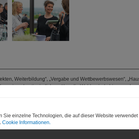
tekten, Weiterbildung“, „Vergabe und Wettbewerbswesen“, „Hau
en einen kontinuierlichen, über die Wahlperiode hinausgehe
ro Jahr zusammen; ihre Mitglieder werden jedoch für jede Legis
n Sie einzelne Technologien, die auf dieser Website verwendet
.
Cookie Informationen.
en die Mitglieder Themen für die Arbeitsgruppen der X. Wahlpe
einer Klausur strukturiert und zu fünf Gruppen zusammengefas