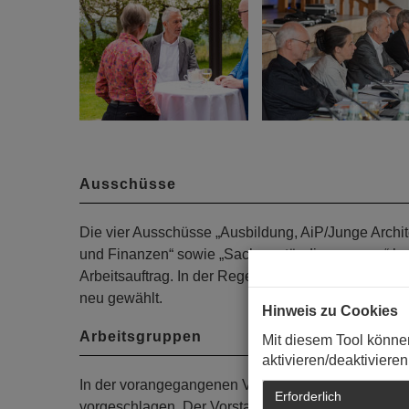
Ausschüsse
Die vier Ausschüsse „Ausbildung, AiP/Junge Archi
und Finanzen“ sowie „Sachverständigenwesen“ hab
Arbeitsauftrag. In der Regel kommen sie zweimal p
neu gewählt.
Hinweis zu Cookies
Arbeitsgruppen
Mit diesem Tool könne
aktivieren/deaktivieren
In der vorangegangenen Vertreterversammlung hatt
Erforderlich
vorgeschlagen. Der Vorstand hatte diese während s