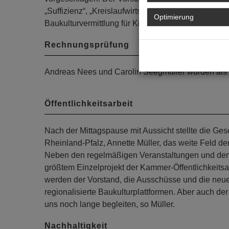
„Suffizienz“, „Kreislaufwirtschaft“, „Vernetzung St
Optimierung
Baukulturvermittlung für Kinder“ und „Sichtbarkeit v
Rechnungsprüfung
Andreas Nees und Carolin Seegmüller wurden als
Öffentlichkeitsarbeit
Nach der Mittagspause mit Aussicht stellte die Ge
Rheinland-Pfalz, Annette Müller, das weite Feld de
Neben den regelmäßigen Veranstaltungen und dem
größtem Einzelprojekt der Kammer-Öffentlichkeitsa
werden der Vorstand, die Ausschüsse und die neue
regionalisierte Baukulturplattformen. Aber auch de
uns noch lange begleiten, so Müller.
Nachhaltigkeit