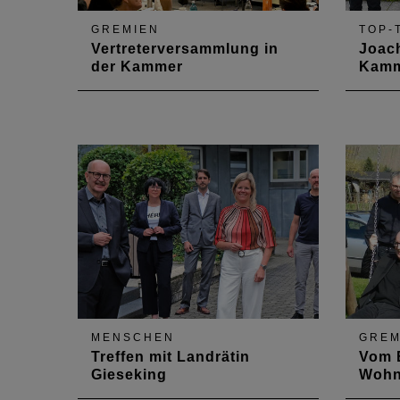
GREMIEN
TOP-
Vertreterversammlung in
Joac
der Kammer
Kamm
Am 10. November fand die
Der Ko
Herbstsitzung nach drei Jahren
Rind w
zum ersten Mal wieder in der
zehnt
Landesgeschäftsstelle in Mainz
der A
statt.
Rheinl
beein
neuen 
Ebenfa
Vizes 
MENSCHEN
GREM
Treffen mit Landrätin
Vom 
Gieseking
Wohn