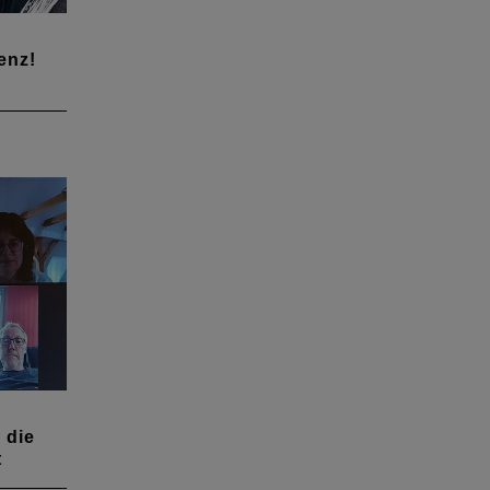
enz!
mmlung
Nebel
er
Sie
e
n den
 die
t