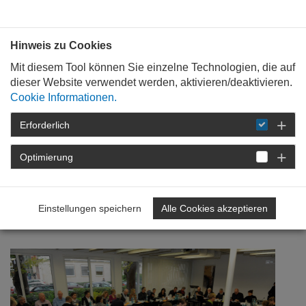
Bauen mit
Plan
:
die
architekten
.org
Hinweis zu Cookies
Mit diesem Tool können Sie einzelne Technologien, die auf
dieser Website verwendet werden, aktivieren/deaktivieren.
Cookie Informationen.
Erforderlich
STARTSEITE
NEWSROOM
DETAIL
Optimierung
21. November 2016
Vertreterversammlung im
Einstellungen speichern
Alle Cookies akzeptieren
Oktober 2016