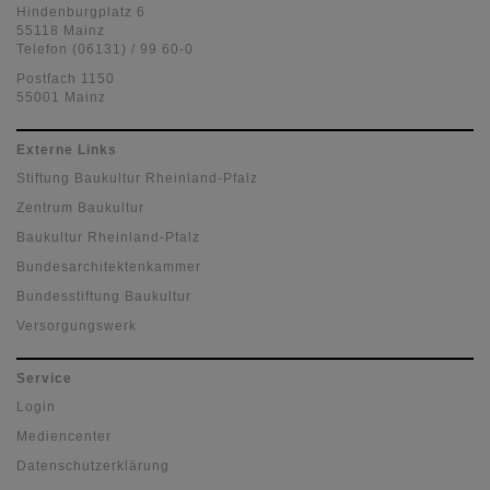
Hindenburgplatz 6
55118 Mainz
Telefon (06131) / 99 60-0
Postfach 1150
55001 Mainz
Externe Links
Stiftung Baukultur Rheinland-Pfalz
Zentrum Baukultur
Baukultur Rheinland-Pfalz
Bundesarchitektenkammer
Bundesstiftung Baukultur
Versorgungswerk
Service
Login
Mediencenter
Datenschutzerklärung