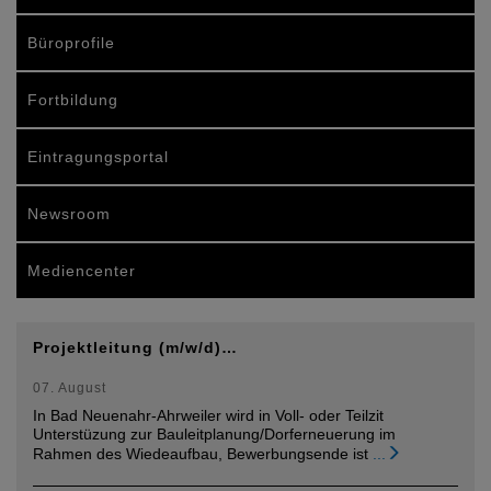
Büroprofile
Fortbildung
Eintragungsportal
Newsroom
Mediencenter
Projektleitung (m/w/d)…
07. August
In Bad Neuenahr-Ahrweiler wird in Voll- oder Teilzit
Unterstüzung zur Bauleitplanung/Dorferneuerung im
Rahmen des Wiedeaufbau, Bewerbungsende ist
...