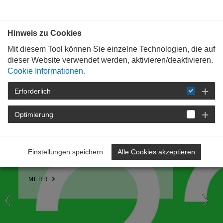
Bauen mit
Plan
:
die
architekten
.org
Hinweis zu Cookies
P
N
Mit diesem Tool können Sie einzelne Technologien, die auf
r
e
dieser Website verwendet werden, aktivieren/deaktivieren.
e
x
Cookie Informationen.
v
t
Erforderlich
i
o
Optimierung
Save the Date!
NAT:26
u
s
Der Nachwuchsarchitekt:innentag
Einstellungen speichern
Alle Cookies akzeptieren
MEHR