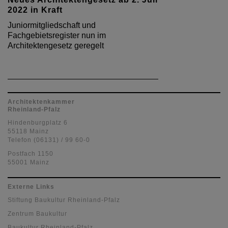
2022 in Kraft
Juniormitgliedschaft und
Fachgebietsregister nun im
Architektengesetz geregelt
Architektenkammer
Rheinland-Pfalz
Hindenburgplatz 6
55118 Mainz
Telefon (06131) / 99 60-0
Postfach 1150
55001 Mainz
Externe Links
Stiftung Baukultur Rheinland-Pfalz
Zentrum Baukultur
Baukultur Rheinland-Pfalz