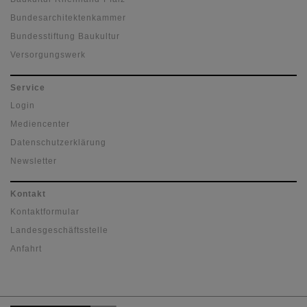
Bundesarchitektenkammer
Bundesstiftung Baukultur
Versorgungswerk
Service
Login
Mediencenter
Datenschutzerklärung
Newsletter
Kontakt
Kontaktformular
Landesgeschäftsstelle
Anfahrt