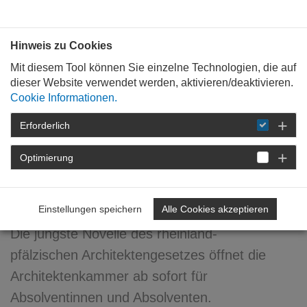
Bauen mit
Plan
:
die
architekten
.org
Hinweis zu Cookies
Mit diesem Tool können Sie einzelne Technologien, die auf
dieser Website verwendet werden, aktivieren/deaktivieren.
Cookie Informationen.
Erforderlich
STARTSEITE
NEWSROOM
DETAIL
Optimierung
19. Juli 2022
Juniormitglieder willkommen
Einstellungen speichern
Alle Cookies akzeptieren
Die jüngste Novelle des rheinland-
pfälzischen Architektengesetzes öffnet die
Architektenkammer ab sofort für
Absolventinnen und Absolventen.