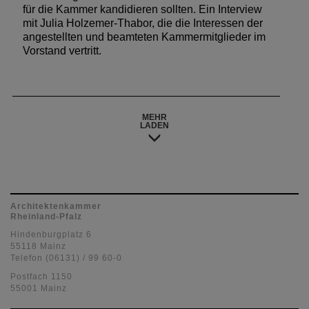
für die Kammer kandidieren sollten. Ein Interview
mit Julia Holzemer-Thabor, die die Interessen der
angestellten und beamteten Kammermitglieder im
Vorstand vertritt.
MEHR
LADEN
Architektenkammer
Rheinland-Pfalz
Hindenburgplatz 6
55118 Mainz
Telefon (06131) / 99 60-0
Postfach 1150
55001 Mainz