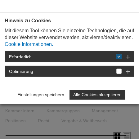
Bauen mit
Plan
:
die
architekten
.org
Hinweis zu Cookies
Mit diesem Tool können Sie einzelne Technologien, die auf
dieser Website verwendet werden, aktivieren/deaktivieren.
Cookie Informationen.
Erforderlich
STARTSEITE
NEWSROOM
Optimierung
Bauherrenwissen
Baukultur & Denkmal
Baukultur & Preise
Bautechnik
Digitales
Einstellungen speichern
Alle Cookies akzeptieren
Europa, Bund, Länder
Fachgruppen
Kammer intern
Kammergruppen
Management
Positionen
Recht
Vergabe & Wettbewerb