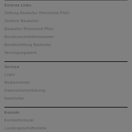
Externe Links
Stiftung Baukultur Rheinland-Pfalz
Zentrum Baukultur
Baukultur Rheinland-Pfalz
Bundesarchitektenkammer
Bundesstiftung Baukultur
Versorgungswerk
Service
Login
Mediencenter
Datenschutzerklärung
Newsletter
Kontakt
Kontaktformular
Landesgeschäftsstelle