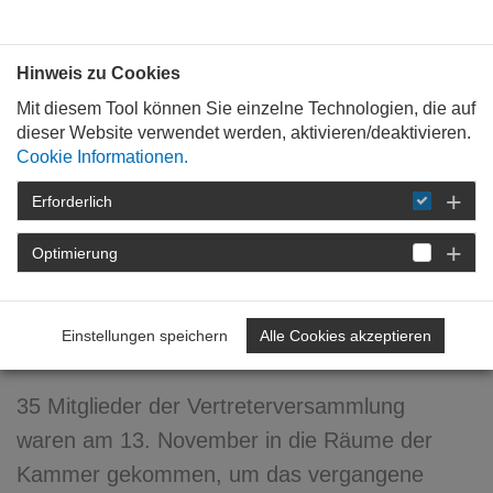
Bauen mit
Plan
:
die
architekten
.org
Hinweis zu Cookies
Mit diesem Tool können Sie einzelne Technologien, die auf
dieser Website verwendet werden, aktivieren/deaktivieren.
Cookie Informationen.
Erforderlich
STARTSEITE
NEWSROOM
DETAIL
Optimierung
30. November 2009
Reger Austausch: Herbst-
Einstellungen speichern
Alle Cookies akzeptieren
Vertreterversammlung 2009
35 Mitglieder der Vertreterversammlung
waren am 13. November in die Räume der
Kammer gekommen, um das vergangene