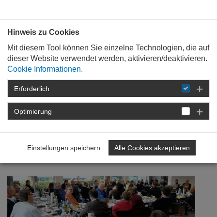
Bauen mit
Plan
:
die
architekten
.org
Hinweis zu Cookies
Mit diesem Tool können Sie einzelne Technologien, die auf
dieser Website verwendet werden, aktivieren/deaktivieren.
Cookie Informationen.
Erforderlich
STARTSEITE
NEWSROOM
DETAIL
Optimierung
12. Dezember 2018
Zweite Vertreterversammlung
Einstellungen speichern
Alle Cookies akzeptieren
2018