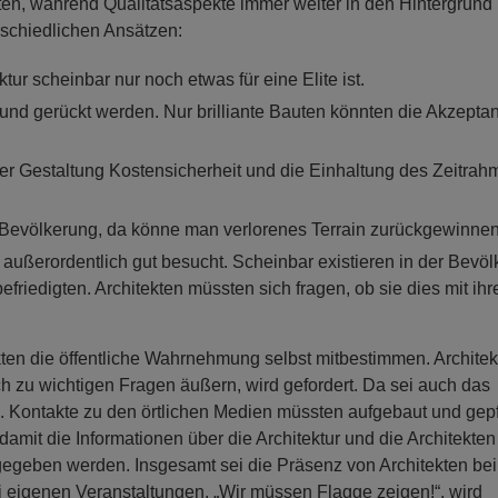
n, während Qualitätsaspekte immer weiter in den Hintergrund
rschiedlichen Ansätzen:
 scheinbar nur noch etwas für eine Elite ist.
und gerückt werden. Nur brilliante Bauten könnten die Akzepta
er Gestaltung Kostensicherheit und die Einhaltung des Zeitrah
Bevölkerung, da könne man verlorenes Terrain zurückgewinnen
außerordentlich gut besucht. Scheinbar existieren in der Bevö
riedigten. Architekten müssten sich fragen, ob sie dies mit ihr
ekten die öffentliche Wahrnehmung selbst mitbestimmen. Archite
ich zu wichtigen Fragen äußern, wird gefordert. Da sei auch das
Kontakte zu den örtlichen Medien müssten aufgebaut und gepf
amit die Informationen über die Architektur und die Architekten
gegeben werden. Insgesamt sei die Präsenz von Architekten bei
ei eigenen Veranstaltungen. „Wir müssen Flagge zeigen!“, wird