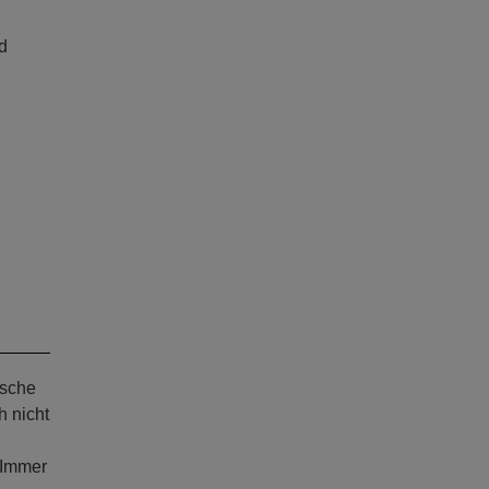
d
ische
h nicht
 Immer