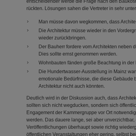
entscheidender werde die Frage nach den Baukoste
rückten. Lösungen sahen die Vertreter in sehr unte
Man müsse davon wegkommen, dass Architektur
Die Architektur müsse wieder in den Vordergr
wieder zurückbringen.
Der Bauherr fordere vom Architekten neben d
Dies sollte ernst genommen werden.
Wohnbauten fänden große Beachtung in der 
Die Hundertwasser-Ausstellung in Mainz war 
emotionale Bedürfnisse, die diese Gebäude bef
Architektur nicht auch könnten.
Deutlich wird in der Diskussion auch, dass Archit
sollten sich nicht wegducken, sondern sich öffentl
Engagement der Kammergruppe vor Ort notwendig. 
werden. Das dauere lange, sei aber unverzichtbar, d
Veröffentlichungen überhaupt sowie richtig wieder
öffentlichen Veranstaltungen eher gering, selbst b