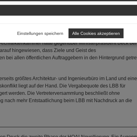
r kleinteiligen Büro-Struktur, Architekten kaum noch Chancen h
angsvoraussetzungen zunehmend höher gesetzt werden. Ein Au
Büros sein.
Einstellungen speichern
Alle Cookies akzeptieren
entration. Dies sei das Gegenteil von dem, was das
 Architektenkammer hatte gegenüber Ministerpräsident Beck ber
rauf hingewiesen, dass Ziele und Geist des
en bei allen öffentlichen Auftraggebern in den Hintergrund getre
erseits größtes Architektur- und Ingenieurbüro im Land und ein
skonflikt liegt auf der Hand. Die Vergabequote des LBB für
gert werden. Die Vertreterversammlung beschließt ohne
g nach mehr Entstaatlichung beim LBB mit Nachdruck an die
chen Druck die zweite Phase der HOAI-Novellierung. Ein Augen