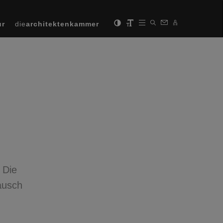
ur
die
architektenkammer
 Die
ausch