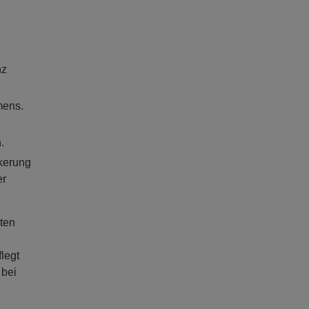
nz
mens.
.
lkerung
er
kten
legt
 bei