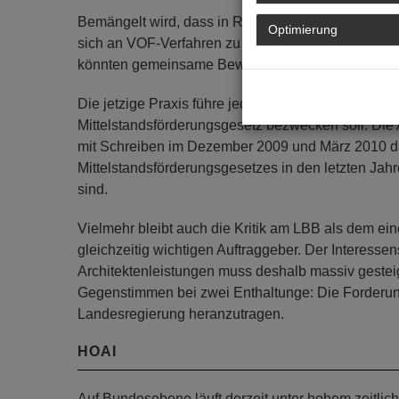
Bemängelt wird, dass in Rheinland-Pfalz, mit seine
Optimierung
sich an VOF-Verfahren zu beteiligen, da die Zug
könnten gemeinsame Bewerbungen von mehreren 
Die jetzige Praxis führe jedoch zu einer Marktkonz
Mittelstandsförderungsgesetz bezwecken soll. Die
mit Schreiben im Dezember 2009 und März 2010 da
Mittelstandsförderungsgesetzes in den letzten Jahr
sind.
Vielmehr bleibt auch die Kritik am LBB als dem ein
gleichzeitig wichtigen Auftraggeber. Der Interessen
Architektenleistungen muss deshalb massiv gestei
Gegenstimmen bei zwei Enthaltunge: Die Forderun
Landesregierung heranzutragen.
HOAI
Auf Bundesebene läuft derzeit unter hohem zeitli