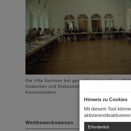
Die Villa Sachsen bot genug Freiraum: für vielfält
Gedanken und Diskussionen. Foto: Gerold Reker,
Kaiserslautern
Hinweis zu Cookies
Mit diesem Tool könne
aktivieren/deaktivieren
Wettbewerbswesen
Erforderlich