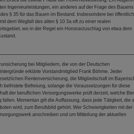
ten Ingenieurleistungen, ein anderes auf der Frage des Bauens
g des § 35 für das Bauen im Bestand. Insbesondere bei öffentlic
it dem Wegfall des alten § 10 3a oft zu einer realen
itsgebiet, wo in der Regel ein Honorarzuschlag von etwa dem
Zustand.
unsicherung bei Mitgliedern, die von der Deutschen
ntergründe erklärte Vorstandmitglied Frank Böhme. Jeder
gesetzlichen Rentenversicherung, die Mitgliedschaft im Bayeris
ch befristete Befreiung, solange die Voraussetzungen für diese
chaft der beruflichen Versorgungswerke prüft derzeit, welche Be
fallen. Momentan gilt die Auffassung, dass jede Tätigkeit, die a
oten wird, zum Berufsbild gehört. Wer Schwierigkeiten mit der
rsorgungswerk anschreiben und um Mitteilung der aktuellen