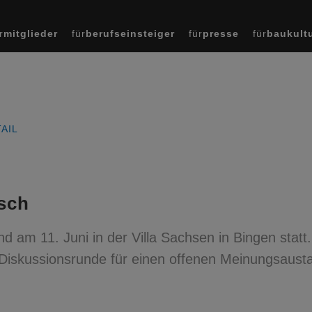
r
mitglieder
für
berufseinsteiger
für
presse
für
baukult
AIL
sch
 am 11. Juni in der Villa Sachsen in Bingen statt.
 Diskussionsrunde für einen offenen Meinungsaust