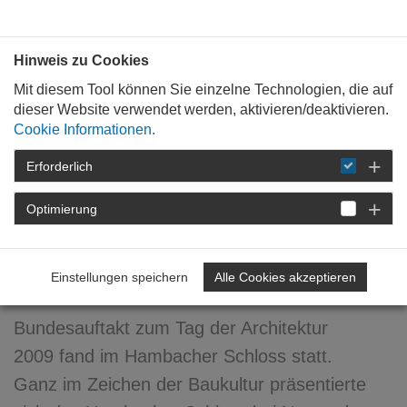
Bauen mit
Plan
:
die
architekten
.org
Hinweis zu Cookies
Mit diesem Tool können Sie einzelne Technologien, die auf
dieser Website verwendet werden, aktivieren/deaktivieren.
Cookie Informationen.
Erforderlich
STARTSEITE
VERANSTALTUNGEN
DETAIL
Optimierung
06. Juli 2009
Im Zeichen der Baukultur
Einstellungen speichern
Alle Cookies akzeptieren
Bundesauftakt zum Tag der Architektur
2009 fand im Hambacher Schloss statt.
Ganz im Zeichen der Baukultur präsentierte