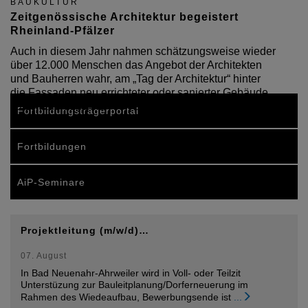
BAUKULTUR
Zeitgenössische Architektur begeistert
Rheinland-Pfälzer
Auch in diesem Jahr nahmen schätzungsweise wieder
über 12.000 Menschen das Angebot der Architekten
und Bauherren wahr, am „Tag der Architektur“ hinter
die Fassaden neu errichteter oder sanierter Gebäude
zu schauen und sich von der Qualität aktueller…
Fortbildungsträgerportal
Fortbildungen
AiP-Seminare
Projektleitung (m/w/d)…
07. August
In Bad Neuenahr-Ahrweiler wird in Voll- oder Teilzit
Unterstüzung zur Bauleitplanung/Dorferneuerung im
Rahmen des Wiedeaufbau, Bewerbungsende ist
...