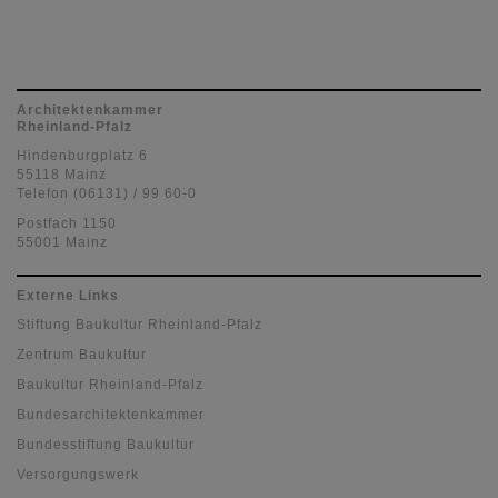
Architektenkammer
Rheinland-Pfalz
Hindenburgplatz 6
55118 Mainz
Telefon (06131) / 99 60-0
Postfach 1150
55001 Mainz
Externe Links
Stiftung Baukultur Rheinland-Pfalz
Zentrum Baukultur
Baukultur Rheinland-Pfalz
Bundesarchitektenkammer
Bundesstiftung Baukultur
Versorgungswerk