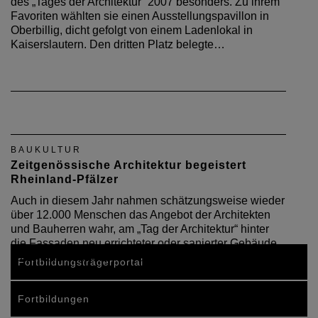
des „Tages der Architektur“ 2007 besonders. Zu ihrem
Favoriten wählten sie einen Ausstellungspavillon in
Oberbillig, dicht gefolgt von einem Ladenlokal in
Kaiserslautern. Den dritten Platz belegte…
BAUKULTUR
Zeitgenössische Architektur begeistert
Rheinland-Pfälzer
Auch in diesem Jahr nahmen schätzungsweise wieder
über 12.000 Menschen das Angebot der Architekten
und Bauherren wahr, am „Tag der Architektur“ hinter
die Fassaden neu errichteter oder sanierter Gebäude
zu schauen und sich von der Qualität aktueller…
Fortbildungsträgerportal
Fortbildungen