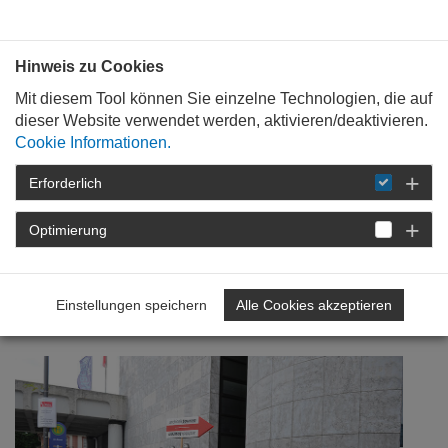
Bauen mit
Plan
:
die
architekten
.org
Hinweis zu Cookies
Mit diesem Tool können Sie einzelne Technologien, die auf
dieser Website verwendet werden, aktivieren/deaktivieren.
Cookie Informationen.
Erforderlich
STARTSEITE
VERANSTALTUNGEN
DETAIL
Optimierung
23. April 2020
25 Jahre Tag der Architektur
Einstellungen speichern
Alle Cookies akzeptieren