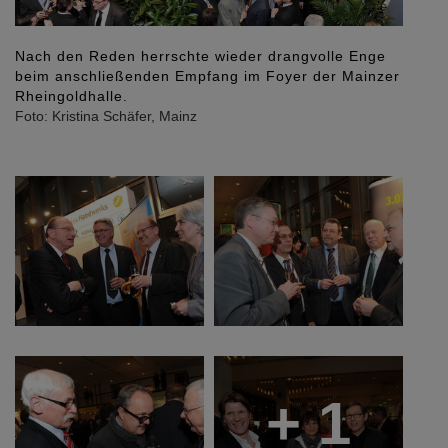
le Enge
Dr. Frank Rauda, Bauabteilungsleiter im
 Mainzer
Finanzministerium a.D., Kammerpräsident Stefan
Musil und Vizepräsident Ernst Wolfgang Eichler mit
Frau.
Foto: Kristina Schäfer, Mainz
+ 1