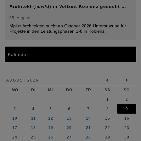
Architekt (m/w/d) in Vollzeit Koblenz gesucht …
05. August
Mplus Architekten sucht ab Oktober 2026 Unterstüzung für
Projekte in den Leistungsphasen 1-8 in Koblenz.
Kalender
AUGUST 2026
MO
DI
MI
DO
FR
SA
SO
1
2
3
4
5
6
7
8
9
10
11
12
13
14
15
16
17
18
19
20
21
22
23
24
25
26
27
28
29
30