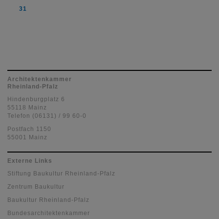
31
Architektenkammer
Rheinland-Pfalz
Hindenburgplatz 6
55118 Mainz
Telefon (06131) / 99 60-0
Postfach 1150
55001 Mainz
Externe Links
Stiftung Baukultur Rheinland-Pfalz
Zentrum Baukultur
Baukultur Rheinland-Pfalz
Bundesarchitektenkammer