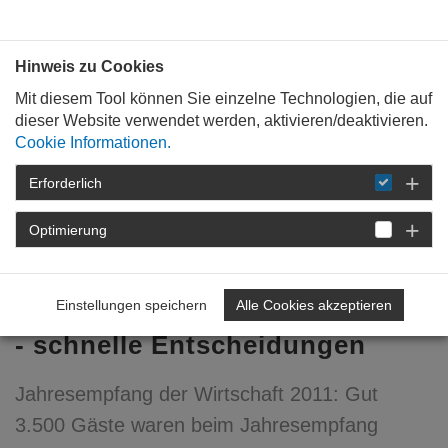
Bauen mit
Plan
:
die
architekten
.org
Hinweis zu Cookies
Mit diesem Tool können Sie einzelne Technologien, die auf
dieser Website verwendet werden, aktivieren/deaktivieren.
Cookie Informationen.
Erforderlich
STARTSEITE
FÜR
MITGLIEDER
FORTBILDUNG
DETAIL
Optimierung
04. Februar 2011
Einstellungen speichern
Alle Cookies akzeptieren
Nötige Regeln - gute Bildung
- schnelle Entscheidungen
Jahresempfang der Wirtschaft 2011: Gut
3.500 Gäste waren beim Jahresempfang