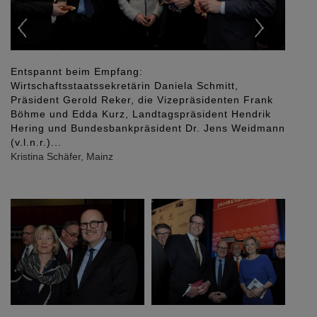
eim Empfang:
taatssekretärin Daniela Schmitt,
... Finanz- und Baum
erold Reker, die Vizepräsidenten Frank
Präsident Gerold Rek
dda Kurz, Landtagspräsident Hendrik
Kristina Schäfer, Mainz
Bundesbankpräsident Dr. Jens Weidmann
er, Mainz