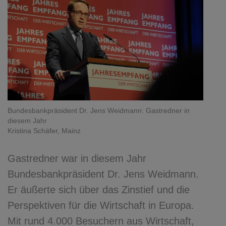
Bundesbankpräsident Dr. Jens Weidmann: Gastredner in
diesem Jahr
Kristina Schäfer, Mainz
Gastredner war in diesem Jahr
Bundesbankpräsident Dr. Jens Weidmann.
Er äußerte sich über das Zinstief und die
Perspektiven für die Wirtschaft in Europa.
Mit rund 4.000 Besuchern aus Wirtschaft,