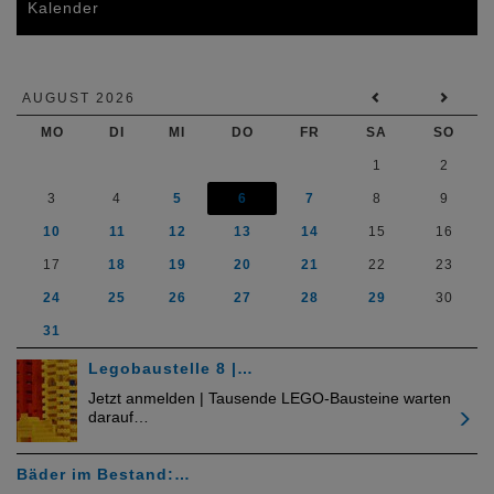
Kalender
AUGUST 2026
MO
DI
MI
DO
FR
SA
SO
1
2
3
4
5
6
7
8
9
10
11
12
13
14
15
16
17
18
19
20
21
22
23
24
25
26
27
28
29
30
31
Legobaustelle 8 |…
Jetzt anmelden | Tausende LEGO-Bausteine warten
darauf…
Bäder im Bestand:…