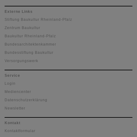
Externe Links
Stiftung Baukultur Rheinland-Pfalz
Zentrum Baukultur
Baukultur Rheinland-Pfalz
Bundesarchitektenkammer
Bundesstiftung Baukultur
Versorgungswerk
Service
Login
Mediencenter
Datenschutzerklärung
Newsletter
Kontakt
Kontaktformular