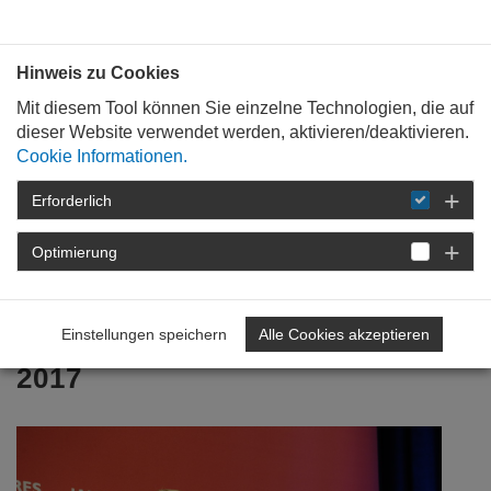
Bauen mit
Plan
:
die
architekten
.org
Hinweis zu Cookies
Mit diesem Tool können Sie einzelne Technologien, die auf
dieser Website verwendet werden, aktivieren/deaktivieren.
Cookie Informationen.
Erforderlich
STARTSEITE
FÜR
MITGLIEDER
FORTBILDUNG
DETAIL
Optimierung
20. Februar 2017
Einstellungen speichern
Alle Cookies akzeptieren
Jahresempfang der Kammern
2017