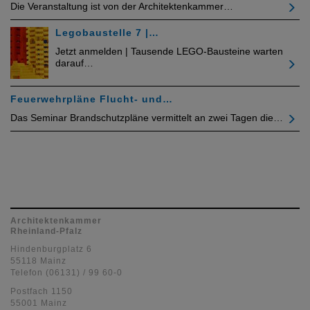
Die Veranstaltung ist von der Architektenkammer…
Legobaustelle 7 |…
Jetzt anmelden | Tausende LEGO-Bausteine warten
darauf…
Feuerwehrpläne Flucht- und…
Das Seminar Brandschutzpläne vermittelt an zwei Tagen die…
Architektenkammer
Rheinland-Pfalz
Hindenburgplatz 6
55118 Mainz
Telefon (06131) / 99 60-0
Postfach 1150
55001 Mainz