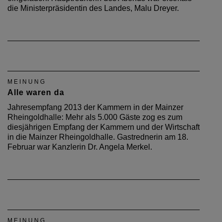
MEINUNG
Jahresempfang 2014
Zum fünfzehnten Mal hatten die Kammern in
Rheinhessen am 11. Februar 2014 zum
Jahresempfang in die Mainzer Rheingoldhalle
eingeladen. Hauptrednerin des Abends war erstmals
die Ministerpräsidentin des Landes, Malu Dreyer.
MEINUNG
Alle waren da
Jahresempfang 2013 der Kammern in der Mainzer
Rheingoldhalle: Mehr als 5.000 Gäste zog es zum
diesjährigen Empfang der Kammern und der Wirtschaft
in die Mainzer Rheingoldhalle. Gastrednerin am 18.
Februar war Kanzlerin Dr. Angela Merkel.