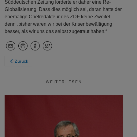
fatalen Abhängigkeit von totalitären Systemen sei in
einer Deglobalisierung nicht adäquat zu begegnen. Es
gelte, Globalisierung neu zu denken: strategischer,
ökologischer, ökonomisch stabiler und sozial. Mit
seinem Kollegen Claus Hulverscheidt von der
Süddeutschen Zeitung forderte er daher eine Re-
Globalisierung. Dass dies möglich sei, daran hatte der
ehemalige Chefredakteur des ZDF keine Zweifel,
denn „bisher waren wir bei der Krisenbewältigung
besser, als wir uns das selbst zugetraut haben.“
Zurück
WEITERLESEN