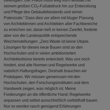
Gebäudebestand,“ so Rind. „Wenn wir die Klimaziele
zwischen 2035 und 2040 erreichen wollen, brauchen
wir ein wirkliches Umsteuern bei allen am Bau
Beteiligten. Der Fokus muss weg vom Neubau mit
seinem großen CO
-Fußabdruck hin zur Entwicklung
2
und Pflege des Gebäudebestands und seiner
Potenziale.“ Dass dies vor allem mit kluger Planung
von Architektinnen und Architekten aller Fachbereiche
zu erreichen sei, daran ließ er keinen Zweifel, forderte
aber von der Landespolitik entsprechende
Weichenstellungen: „Zero Waste ist keine Utopie.
Lösungen für dieses neue Bauen sind an den
Hochschulen und in vielen ambitionierten
Architekturbüros bereits entwickelt. Was uns noch
hindert, sind alte Normen und Regelwerke und
natürlich Haftungsfragen. Deshalb brauchen wir
Prototypen. Wir müssen gemeinsam mit den
Hochschulen, den Forschungsinstituten und dem
Handwerk zeigen, was möglich ist. Meine