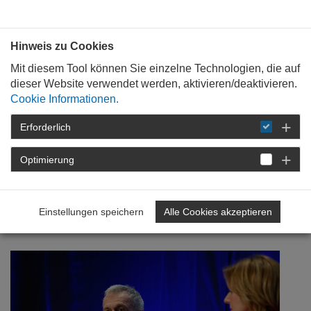
Bauen mit
Plan
:
die
architekten
.org
Hinweis zu Cookies
Mit diesem Tool können Sie einzelne Technologien, die auf
dieser Website verwendet werden, aktivieren/deaktivieren.
Cookie Informationen.
Erforderlich
STARTSEITE
FÜR
MITGLIEDER
FORTBILDUNG
DETAIL
Optimierung
07. Februar 2023
Einstellungen speichern
Alle Cookies akzeptieren
Mit der Kraft der Vielen...