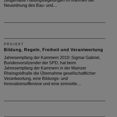
Entscheidungen
Jahresempfang der Wirtschaft 2011: Gut 3.500 Gäste
waren beim Jahresempfang der Kammern in der
Mainzer Rheingoldhalle wieder dabei. Die
Architektenkammer nahm den Empfang zum Anlass,
zeitgemäße Haftungsregelungen im Rahmen der
Neuordnung des Bau- und…
PROJEKT
Bildung, Regeln, Freiheit und Verantwortung
Jahresempfang der Kammern 2010: Sigmar Gabriel,
Bundesvorsitzender der SPD, hat beim
Jahresempfang der Kammern in der Mainzer
Rheingoldhalle die Übernahme gesellschaftlicher
Verantwortung, eine Bildungs- und
Innovationsoffensive und eine sinnvolle…