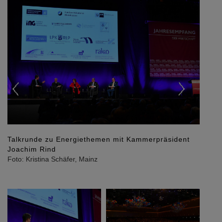
Previous
Next
Mit Joachim Rind diskutierten Ministerpräsidentin
Malu Dreyer, IHK-Präsident Peter Hähner und der
Präsident der Landesärztekammer Dr. Günther
Matheis. Markus Appelmann, SAT1, hatte die
Moderation der Talkrunde und des Abends
übernommen.
Foto: Kristina Schäfer, Mainz