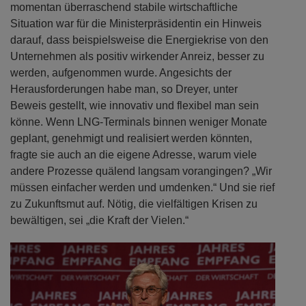
Ukrainekrieg recht gut aufgestellt, fürchtete aber
seinerseits im Fachkräftemangel eine große
Wachstumsbremse für die kommenden Jahre. Die
momentan überraschend stabile wirtschaftliche
Situation war für die Ministerpräsidentin ein Hinweis
darauf, dass beispielsweise die Energiekrise von den
Unternehmen als positiv wirkender Anreiz, besser zu
werden, aufgenommen wurde. Angesichts der
Herausforderungen habe man, so Dreyer, unter
Beweis gestellt, wie innovativ und flexibel man sein
könne. Wenn LNG-Terminals binnen weniger Monate
geplant, genehmigt und realisiert werden könnten,
fragte sie auch an die eigene Adresse, warum viele
andere Prozesse quälend langsam vorangingen? „Wir
müssen einfacher werden und umdenken.“ Und sie rief
zu Zukunftsmut auf. Nötig, die vielfältigen Krisen zu
bewältigen, sei „die Kraft der Vielen.“
Previous
Next