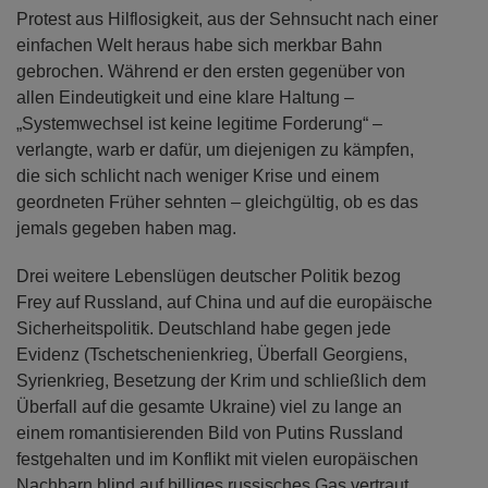
Allerdings habe gerade die Coronakrise auch vor
Augen geführt, wie verwundbar ein demokratisches
Gemeinwesen sein kann. Extremisten, aber auch ein
Protest aus Hilflosigkeit, aus der Sehnsucht nach einer
einfachen Welt heraus habe sich merkbar Bahn
gebrochen. Während er den ersten gegenüber von
allen Eindeutigkeit und eine klare Haltung –
„Systemwechsel ist keine legitime Forderung“ –
verlangte, warb er dafür, um diejenigen zu kämpfen,
die sich schlicht nach weniger Krise und einem
geordneten Früher sehnten – gleichgültig, ob es das
jemals gegeben haben mag.
Drei weitere Lebenslügen deutscher Politik bezog
Frey auf Russland, auf China und auf die europäische
Sicherheitspolitik. Deutschland habe gegen jede
Evidenz (Tschetschenienkrieg, Überfall Georgiens,
Syrienkrieg, Besetzung der Krim und schließlich dem
Überfall auf die gesamte Ukraine) viel zu lange an