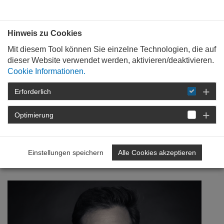
Bauen mit
Plan
:
die
architekten
.org
Hinweis zu Cookies
Mit diesem Tool können Sie einzelne Technologien, die auf
dieser Website verwendet werden, aktivieren/deaktivieren.
Cookie Informationen.
Erforderlich
STARTSEITE
FÜR
MITGLIEDER
FORTBILDUNG
DETAIL
Optimierung
22. Juli 2021
Einstellungen speichern
Alle Cookies akzeptieren
Leidenschaftlich engagiert