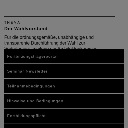
THEMA
Der Wahlvorstand
Für die ordnungsgemäße, unabhängige und
transparente Durchführung der Wahl zur
Vertreterversammlung der Architektenkammer
Rheinland-Pfalz ist ein Wahlvorstand verantwortlich.
Fortbildungsträgerportal
Seminar Newsletter
Teilnahmebedingungen
Hinweise und Bedingungen
Fortbildungspflicht