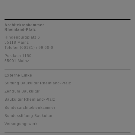
Architektenkammer
Rheinland-Pfalz
Hindenburgplatz 6
55118 Mainz
Telefon (06131) / 99 60-0
Postfach 1150
55001 Mainz
Externe Links
Stiftung Baukultur Rheinland-Pfalz
Zentrum Baukultur
Baukultur Rheinland-Pfalz
Bundesarchitektenkammer
Bundesstiftung Baukultur
Versorgungswerk