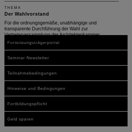
THEMA
Der Wahlvorstand
Für die ordnungsgemäße, unabhängige und
transparente Durchführung der Wahl zur
Vertreterversammlung der Architektenkammer
Rheinland-Pfalz ist ein Wahlvorstand verantwortlich.
Fortbildungsträgerportal
Seminar Newsletter
Teilnahmebedingungen
Hinweise und Bedingungen
Fortbildungspflicht
Geld sparen