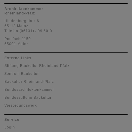
Architektenkammer
Rheinland-Pfalz
Hindenburgplatz 6
55118 Mainz
Telefon (06131) / 99 60-0
Postfach 1150
55001 Mainz
Externe Links
Stiftung Baukultur Rheinland-Pfalz
Zentrum Baukultur
Baukultur Rheinland-Pfalz
Bundesarchitektenkammer
Bundesstiftung Baukultur
Versorgungswerk
Service
Login