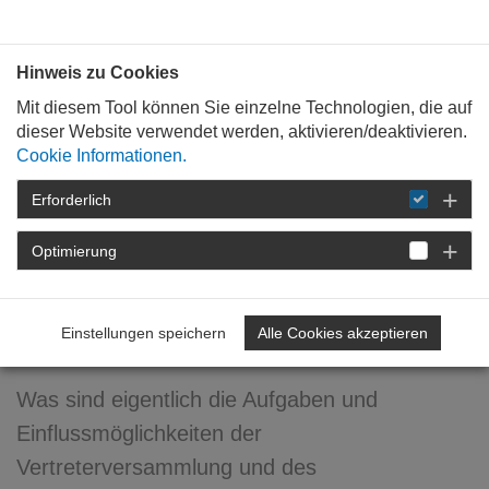
Bauen mit
Plan
:
die
architekten
.org
Hinweis zu Cookies
Mit diesem Tool können Sie einzelne Technologien, die auf
dieser Website verwendet werden, aktivieren/deaktivieren.
Cookie Informationen.
Erforderlich
STARTSEITE
FÜR
MITGLIEDER
FORTBILDUNG
DETAIL
Optimierung
09. Mai 2016
Einstellungen speichern
Alle Cookies akzeptieren
Die Kammergremien
Was sind eigentlich die Aufgaben und
Einflussmöglichkeiten der
Vertreterversammlung und des