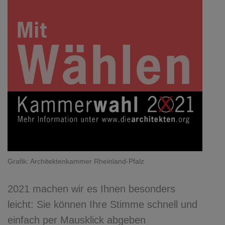
Grafik: Architektenkammer Rheinland-Pfalz
2021 machen wir es Ihnen besonders
leicht: Sie können Ihre Stimme schnell und
einfach per Mausklick abgeben