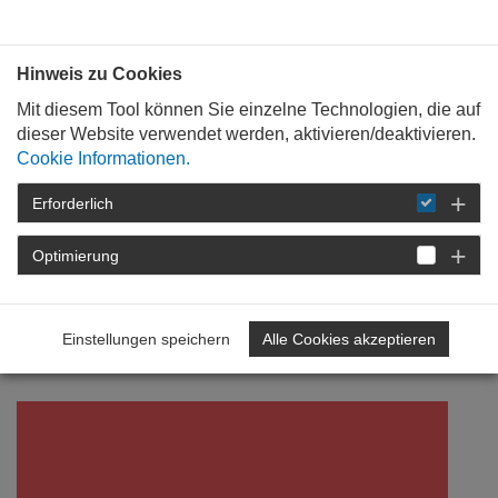
Bauen mit
Plan
:
die
architekten
.org
Hinweis zu Cookies
Mit diesem Tool können Sie einzelne Technologien, die auf
dieser Website verwendet werden, aktivieren/deaktivieren.
Cookie Informationen.
Erforderlich
STARTSEITE
FÜR
MITGLIEDER
FORTBILDUNG
DETAIL
Optimierung
10. September 2021
Einstellungen speichern
Alle Cookies akzeptieren
Erstmals online wählen!