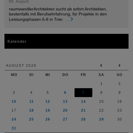
05. August
raumwandlerArchitekten sucht ab sofort Architekten,
bestenfalls mit Berufsehrfahrung, für Projekte in den
Leistungsphasen 6-8 in Trier.
...
Kalender
AUGUST 2026
MO
DI
MI
DO
FR
SA
SO
1
2
3
4
5
6
7
8
9
10
11
12
13
14
15
16
17
18
19
20
21
22
23
24
25
26
27
28
29
30
31