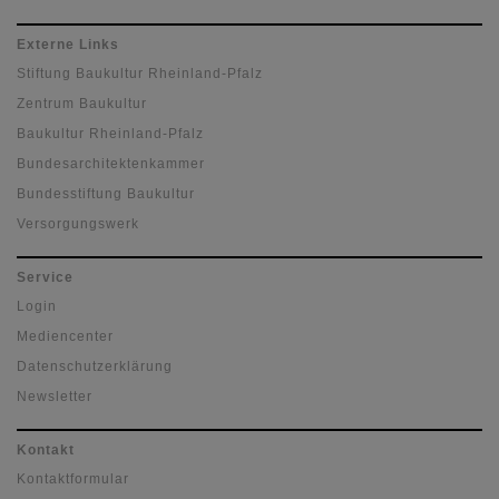
Externe Links
Stiftung Baukultur Rheinland-Pfalz
Zentrum Baukultur
Baukultur Rheinland-Pfalz
Bundesarchitektenkammer
Bundesstiftung Baukultur
Versorgungswerk
Service
Login
Mediencenter
Datenschutzerklärung
Newsletter
Kontakt
Kontaktformular