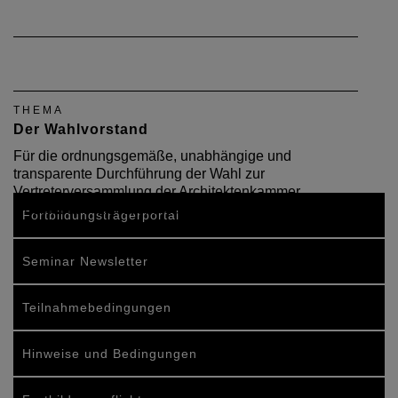
THEMA
Der Wahlvorstand
Für die ordnungsgemäße, unabhängige und
transparente Durchführung der Wahl zur
Vertreterversammlung der Architektenkammer
Rheinland-Pfalz ist ein Wahlvorstand verantwortlich.
Fortbildungsträgerportal
Seminar Newsletter
Teilnahmebedingungen
Hinweise und Bedingungen