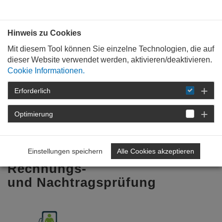
Bauen mit
Plan
:
die
architekten
.org
Hinweis zu Cookies
Mit diesem Tool können Sie einzelne Technologien, die auf
dieser Website verwendet werden, aktivieren/deaktivieren.
Cookie Informationen.
Erforderlich
STARTSEITE
FÜR
MITGLIEDER
FORTBILDUNG
DETAIL
Optimierung
Baudurchführung in der
Landschaftsarchitektur:
Einstellungen speichern
Alle Cookies akzeptieren
Rechnungs-
und Nachtragsprüfung