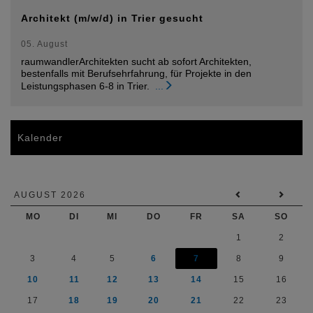
Architekt (m/w/d) in Trier gesucht
05. August
raumwandlerArchitekten sucht ab sofort Architekten,
bestenfalls mit Berufsehrfahrung, für Projekte in den
Leistungsphasen 6-8 in Trier.
...
Kalender
AUGUST 2026
MO
DI
MI
DO
FR
SA
SO
1
2
3
4
5
6
7
8
9
10
11
12
13
14
15
16
17
18
19
20
21
22
23