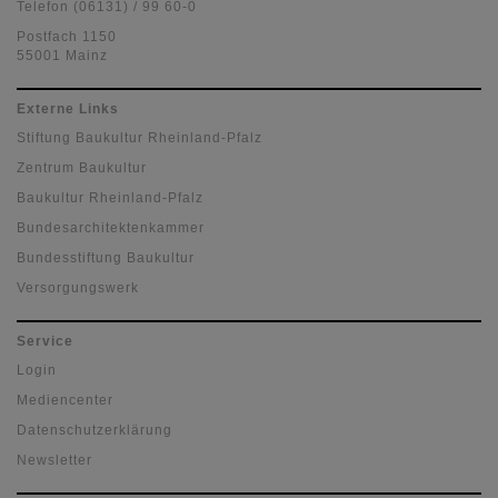
Telefon (06131) / 99 60-0
Postfach 1150
55001 Mainz
Externe Links
Stiftung Baukultur Rheinland-Pfalz
Zentrum Baukultur
Baukultur Rheinland-Pfalz
Bundesarchitektenkammer
Bundesstiftung Baukultur
Versorgungswerk
Service
Login
Mediencenter
Datenschutzerklärung
Newsletter