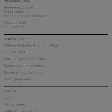
Rheinland-Pfalz
Hindenburgplatz 6
55118 Mainz
Telefon (06131) / 99 60-0
Postfach 1150
55001 Mainz
Externe Links
Stiftung Baukultur Rheinland-Pfalz
Zentrum Baukultur
Baukultur Rheinland-Pfalz
Bundesarchitektenkammer
Bundesstiftung Baukultur
Versorgungswerk
Service
Login
Mediencenter
Datenschutzerklärung