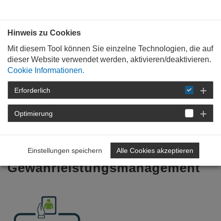
Bauen mit
Plan
:
die
architekten
.org
Hinweis zu Cookies
Mit diesem Tool können Sie einzelne Technologien, die auf
dieser Website verwendet werden, aktivieren/deaktivieren.
Cookie Informationen.
Erforderlich
STARTSEITE
FÜR
BERUFSEINSTEIGER
AIP-SEMINARE
DETAIL
Optimierung
Das Baurecht nach VOB/B –
Abnahme- und
Einstellungen speichern
Alle Cookies akzeptieren
Gewährleistungsmanagement