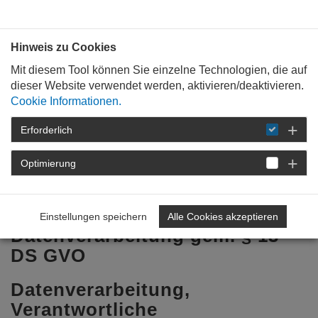
Bauen mit
Plan
:
die
architekten
.org
Hinweis zu Cookies
Mit diesem Tool können Sie einzelne Technologien, die auf
dieser Website verwendet werden, aktivieren/deaktivieren.
Cookie Informationen.
Erforderlich
STARTSEITE
FÜR
BERUFSEINSTEIGER
AIP-SEMINARE
Optimierung
DATENVERARBEITUNG § 13 DS GVO
Hinweise zur
Einstellungen speichern
Alle Cookies akzeptieren
Datenverarbeitung gem. § 13
DS GVO
Datenverarbeitung,
Verantwortliche