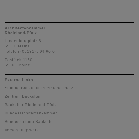
Architektenkammer
Rheinland-Pfalz
Hindenburgplatz 6
55118 Mainz
Telefon (06131) / 99 60-0
Postfach 1150
55001 Mainz
Externe Links
Stiftung Baukultur Rheinland-Pfalz
Zentrum Baukultur
Baukultur Rheinland-Pfalz
Bundesarchitektenkammer
Bundesstiftung Baukultur
Versorgungswerk