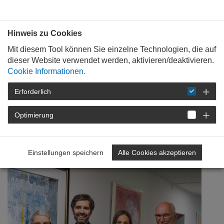
Bauen mit
Plan
:
die
architekten
.org
Hinweis zu Cookies
Mit diesem Tool können Sie einzelne Technologien, die auf
dieser Website verwendet werden, aktivieren/deaktivieren.
Cookie Informationen.
Erforderlich
STARTSEITE
NEWSROOM
DETAIL
Optimierung
08. Juli 2026
Erster Kontakt
Einstellungen speichern
Alle Cookies akzeptieren