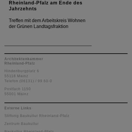
Rheinland-Pfalz am Ende des
Jahrzehnts
Treffen mit dem Arbeitskreis Wohnen
der Grünen Landtagsfraktion
Architektenkammer
Rheinland-Pfalz
Hindenburgplatz 6
55118 Mainz
Telefon (06131) / 99 60-0
Postfach 1150
55001 Mainz
Externe Links
Stiftung Baukultur Rheinland-Pfalz
Zentrum Baukultur
Baukultur Rheinland-Pfalz