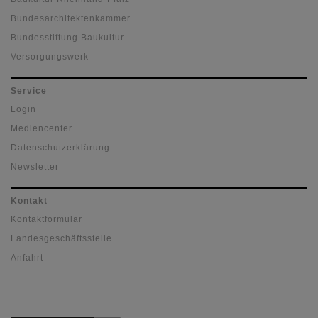
Bundesarchitektenkammer
Bundesstiftung Baukultur
Versorgungswerk
Service
Login
Mediencenter
Datenschutzerklärung
Newsletter
Kontakt
Kontaktformular
Landesgeschäftsstelle
Anfahrt