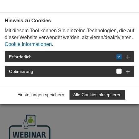
Bauen mit
Plan
:
die
architekten
.org
Hinweis zu Cookies
Mit diesem Tool können Sie einzelne Technologien, die auf
dieser Website verwendet werden, aktivieren/deaktivieren.
Cookie Informationen.
Erforderlich
STARTSEITE
FÜR
BERUFSEINSTEIGER
AIP-SEMINARE
DETAIL
Optimierung
Sichere Kostenplanung beim
Bauen im Bestand
Einstellungen speichern
Alle Cookies akzeptieren