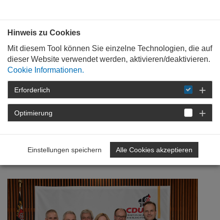
Bauen mit
Plan
:
die
architekten
.org
Hinweis zu Cookies
Mit diesem Tool können Sie einzelne Technologien, die auf
dieser Website verwendet werden, aktivieren/deaktivieren.
Cookie Informationen.
Erforderlich
STARTSEITE
NEWSROOM
DETAIL
Optimierung
16. März 2023
Im Gespräch mit der CDU-
Einstellungen speichern
Alle Cookies akzeptieren
Landtagsfraktion