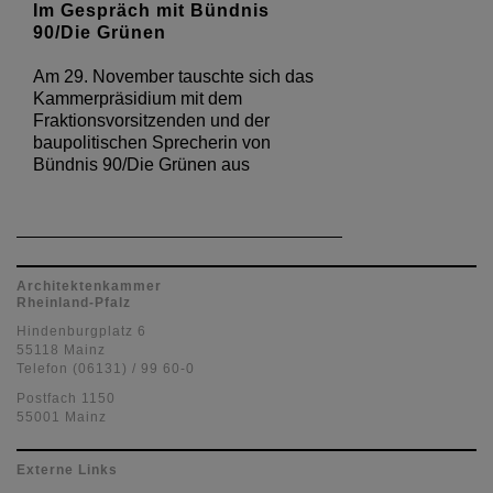
Im Gespräch mit Bündnis
90/Die Grünen
Am 29. November tauschte sich das
Kammerpräsidium mit dem
Fraktionsvorsitzenden und der
baupolitischen Sprecherin von
Bündnis 90/Die Grünen aus
Architektenkammer
Rheinland-Pfalz
Hindenburgplatz 6
55118 Mainz
Telefon (06131) / 99 60-0
Postfach 1150
55001 Mainz
Externe Links