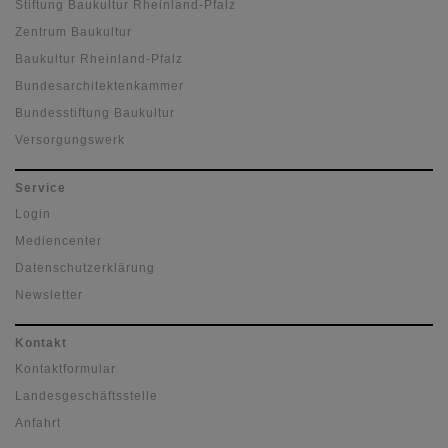
Stiftung Baukultur Rheinland-Pfalz
Zentrum Baukultur
Baukultur Rheinland-Pfalz
Bundesarchitektenkammer
Bundesstiftung Baukultur
Versorgungswerk
Service
Login
Mediencenter
Datenschutzerklärung
Newsletter
Kontakt
Kontaktformular
Landesgeschäftsstelle
Anfahrt