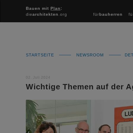
Bauen mit
Plan
:
die
architekten
.org
für
bauherren
fü
STARTSEITE
NEWSROOM
DET
02. Juli 2024
Wichtige Themen auf der 