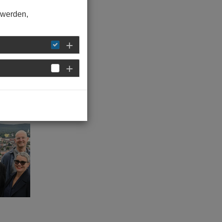
h auf
 werden,