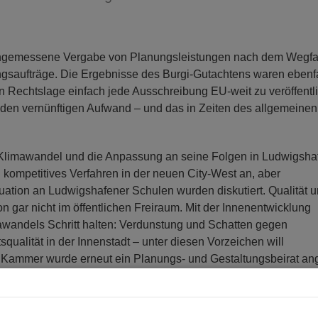
ngemessene Vergabe von Planungsleistungen nach dem Wegfal
gsaufträge. Die Ergebnisse des Burgi-Gutachtens waren ebenfa
 Rechtslage einfach jede Ausschreibung EU-weit zu veröffentl
 jeden vernünftigen Aufwand – und das in Zeiten des allgemeinen
Klimawandel und die Anpassung an seine Folgen in Ludwigsha
kompetitives Verfahren in der neuen City-West an, aber
uation an Ludwigshafener Schulen wurden diskutiert. Qualität 
on gar nicht im öffentlichen Freiraum. Mit der Innenentwicklung
wandels Schritt halten: Verdunstung und Schatten gegen
squalität in der Innenstadt – unter diesen Vorzeichen will
r Kammer wurde erneut ein Planungs- und Gestaltungsbeirat ang
t nur eine Geld-, sondern ein Betreuungsfrage, so Dezernent
ich sehr schätzt.