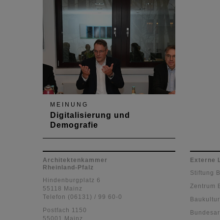
und Finanzministerin Doris
Ahnen zum Gespräch
MEINUNG
Digitalisierung und
Demografie
Beim Treffen mit Alexander
Schweitzer, Minister für Arbeit,
Architektenkammer
Externe 
Soziales, Transformation und
Rheinland-Pfalz
Stiftung 
Digitalisierung Ende November
Hindenburgplatz 6
wurden Chancen und Risiken der
Zentrum 
55118 Mainz
zunehmenden Digitalisierung
Telefon (06131) / 99 60-0
Baukultur
erörtert.
Postfach 1150
Bundesar
55001 Mainz