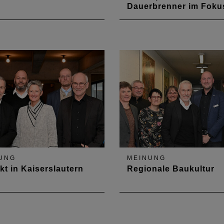
Dauerbrenner im Foku
n mit dem Präsidium der
Anfang Juli trafen sich
eurkammer in der
Kammervertreter mit dem
geschäftsstelle
Baudezernenten der Stadt
Kaiserslautern Manuel
Steinbrenner zum Austausc
UNG
MEINUNG
kt in Kaiserslautern
Regionale Baukultur
berg, Pfaff und
Ende November trafen sich
usumfeld im Fokus
Kammervertreter mit dem L
des Eifelkreises Bitburg-P