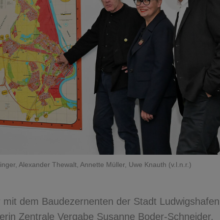
er, Alexander Thewalt, Annette Müller, Uwe Knauth (v.l.n.r.)
er mit dem Baudezernenten der Stadt Ludwigshafen
terin Zentrale Vergabe Susanne Boder-Schneider.