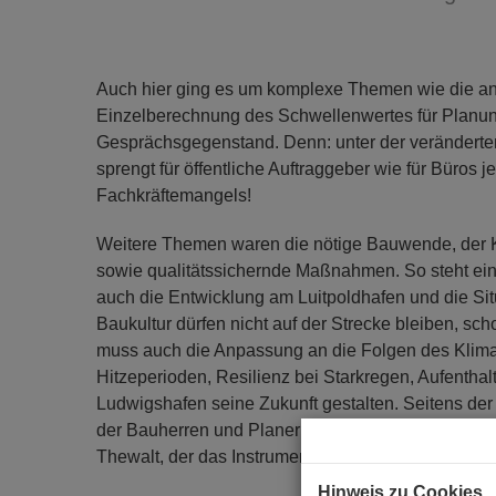
Auch hier ging es um komplexe Themen wie die a
Einzelberechnung des Schwellenwertes für Planun
Gesprächsgegenstand. Denn: unter der veränderten
sprengt für öffentliche Auftraggeber wie für Büros
Fachkräftemangels!
Weitere Themen waren die nötige Bauwende, der 
sowie qualitätssichernde Maßnahmen. So steht ein 
auch die Entwicklung am Luitpoldhafen und die Sit
Baukultur dürfen nicht auf der Strecke bleiben, sch
muss auch die Anpassung an die Folgen des Klima
Hitzeperioden, Resilienz bei Starkregen, Aufenthalt
Ludwigshafen seine Zukunft gestalten. Seitens de
der Bauherren und Planer berät. Ob er kommt? Nich
Thewalt, der das Instrument des Beirates grundsätzl
Hinweis zu Cookies