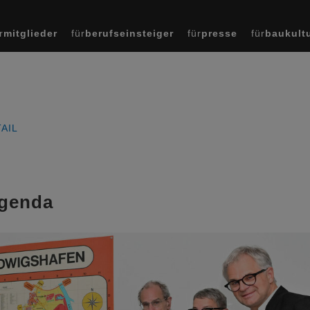
r
mitglieder
für
berufseinsteiger
für
presse
für
baukult
AIL
Agenda