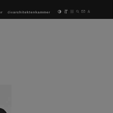
ur
die
architektenkammer