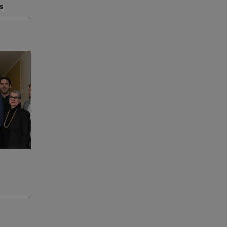
s
h.
andrat
rüm