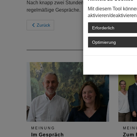
Nach knapp zwei Stunden eines intensiven, konstr
Mit diesem Tool könne
regelmäßige Gespräche.
aktivieren/deaktivieren
Zurück
Erforderlich
Optimierung
MEINUNG
MEIN
Im Gespräch
Zum 