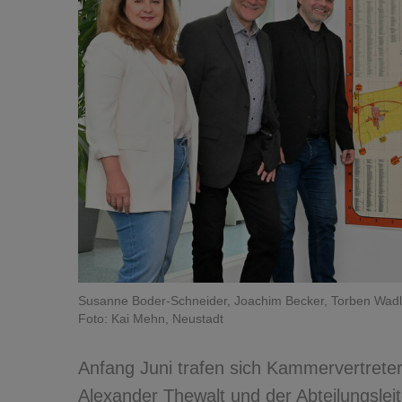
Susanne Boder-Schneider, Joachim Becker, Torben Wadling
Foto: Kai Mehn, Neustadt
Anfang Juni trafen sich Kammervertret
Alexander Thewalt und der Abteilungslei