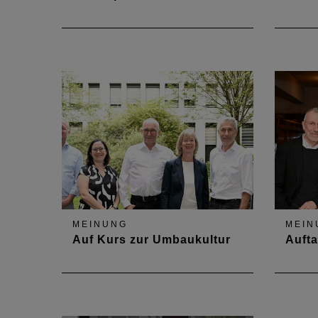
Ende August fand ein
Treffe
Kennenlerngespräch mit der
Ingeni
Ministerin für Familie, Frauen,
Landes
Kultur und Integration, Katharina
Binz statt.
MEINUNG
MEIN
Auf Kurs zur Umbaukultur
Aufta
Ferragosto? Nicht in Mainz.
Betzen
Mitten in der Ferienzeit trafen sich
Ratha
das Kammerpräsidium und Bau-