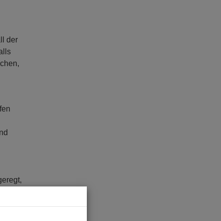
l der
lls
ichen,
fen
und
eregt,