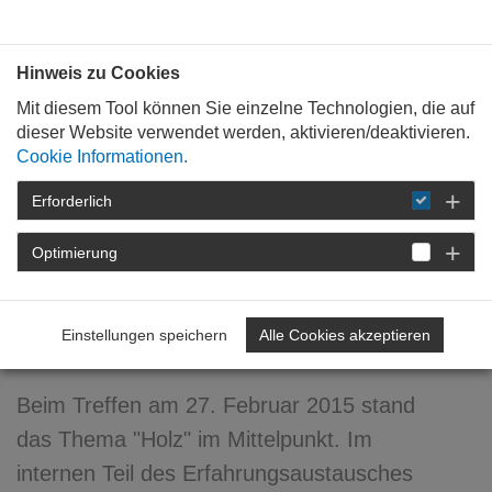
Bauen mit
Plan
:
die
architekten
.org
Hinweis zu Cookies
Mit diesem Tool können Sie einzelne Technologien, die auf
dieser Website verwendet werden, aktivieren/deaktivieren.
Cookie Informationen.
Erforderlich
STARTSEITE
NEWSROOM
DETAIL
Optimierung
19. März 2015
Erfahrungsaustausch der
Einstellungen speichern
Alle Cookies akzeptieren
Innenarchitekten
Beim Treffen am 27. Februar 2015 stand
das Thema "Holz" im Mittelpunkt. Im
internen Teil des Erfahrungsaustausches