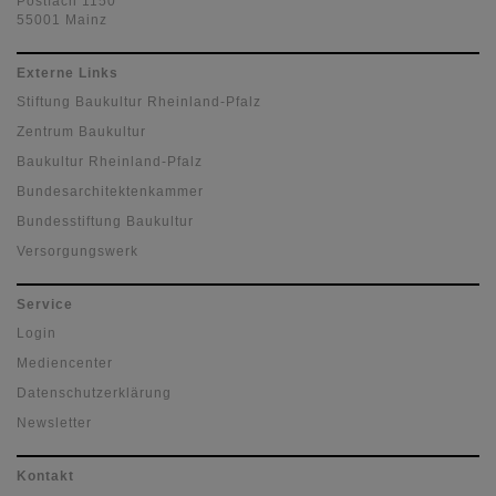
Postfach 1150
55001 Mainz
Externe Links
Stiftung Baukultur Rheinland-Pfalz
Zentrum Baukultur
Baukultur Rheinland-Pfalz
Bundesarchitektenkammer
Bundesstiftung Baukultur
Versorgungswerk
Service
Login
Mediencenter
Datenschutzerklärung
Newsletter
Kontakt