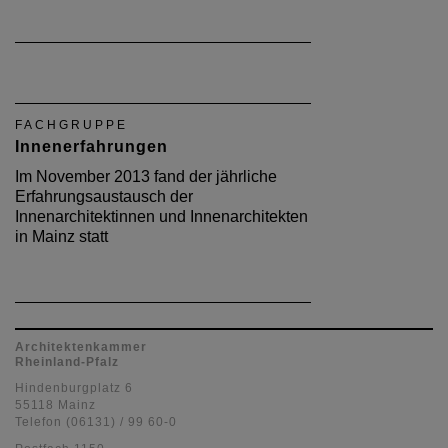
FACHGRUPPE
Innenerfahrungen
Im November 2013 fand der jährliche
Erfahrungsaustausch der
Innenarchitektinnen und Innenarchitekten
in Mainz statt
Architektenkammer
Rheinland-Pfalz
Hindenburgplatz 6
55118 Mainz
Telefon (06131) / 99 60-0