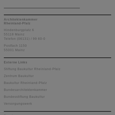
Architektenkammer
Rheinland-Pfalz
Hindenburgplatz 6
55118 Mainz
Telefon (06131) / 99 60-0
Postfach 1150
55001 Mainz
Externe Links
Stiftung Baukultur Rheinland-Pfalz
Zentrum Baukultur
Baukultur Rheinland-Pfalz
Bundesarchitektenkammer
Bundesstiftung Baukultur
Versorgungswerk