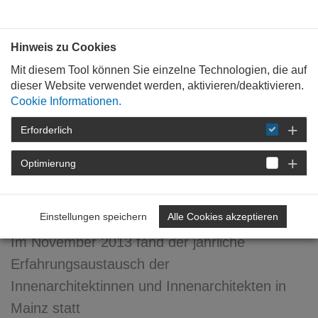
Bauen mit
Plan
:
die
architekten
.org
Hinweis zu Cookies
Mit diesem Tool können Sie einzelne Technologien, die auf
dieser Website verwendet werden, aktivieren/deaktivieren.
Cookie Informationen.
Erforderlich
STARTSEITE
NEWSROOM
DETAIL
Optimierung
20. Januar 2014
Innenerfahrungen
Einstellungen speichern
Alle Cookies akzeptieren
Im November 2013 fand der jährliche
Erfahrungsaustausch der
Innenarchitektinnen und Innenarchitekten in
Mainz statt