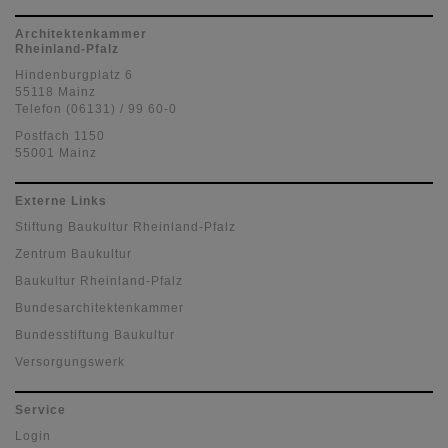
Architektenkammer
Rheinland-Pfalz
Hindenburgplatz 6
55118 Mainz
Telefon (06131) / 99 60-0
Postfach 1150
55001 Mainz
Externe Links
Stiftung Baukultur Rheinland-Pfalz
Zentrum Baukultur
Baukultur Rheinland-Pfalz
Bundesarchitektenkammer
Bundesstiftung Baukultur
Versorgungswerk
Service
Login