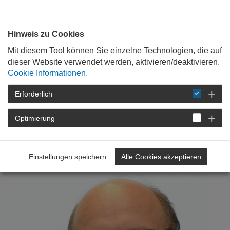
Bauen mit
Plan
:
die
architekten
.org
Hinweis zu Cookies
Mit diesem Tool können Sie einzelne Technologien, die auf
dieser Website verwendet werden, aktivieren/deaktivieren.
Cookie Informationen.
Erforderlich
STARTSEITE
NEWSROOM
DETAIL
Optimierung
19. August 2013
Von Hüten!
Einstellungen speichern
Alle Cookies akzeptieren