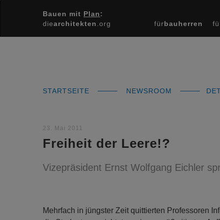
Bauen mit
Plan
:
die
architekten
.org
für
bauherren
fü
STARTSEITE
NEWSROOM
DET
23. Mai 2011
Freiheit der Leere!?
Vizepräsident Ernst Wolfgang Eichler sp
Mehrfach in jüngster Zeit quittierten Professoren 