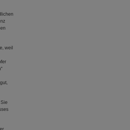
dlichen
unz
zen
e, weil
fer
n“
gut,
 Sie
sses
er