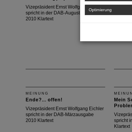
Vizepräsident Ernst Wolfgang Eichler
Vizepräs
Optimierung
spricht in der DAB-Augustausgabe
spricht
2010 Klartext
Klartext
MEINUNG
MEINU
Ende?... offen!
Mein Sc
Proble
Vizepräsident Ernst Wolfgang Eichler
spricht in der DAB-Märzausgabe
Vizepräs
2010 Klartext
spricht 
Klartext