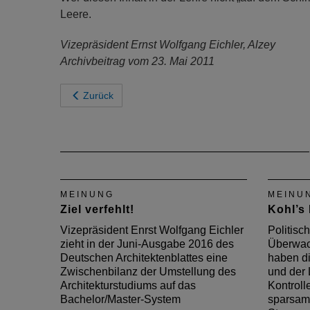
Leere.
Vizepräsident Ernst Wolfgang Eichler, Alzey
Archivbeitrag vom 23. Mai 2011
Zurück
MEINUNG
MEINU
Ziel verfehlt!
Kohl’s 
Vizepräsident Enrst Wolfgang Eichler
Politisc
zieht in der Juni-Ausgabe 2016 des
Überwac
Deutschen Architektenblattes eine
haben d
Zwischenbilanz der Umstellung des
und der 
Architekturstudiums auf das
Kontroll
Bachelor/Master-System
sparsam