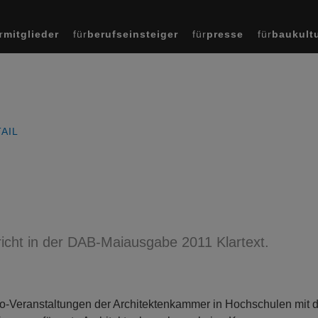
r
mitglieder
für
berufseinsteiger
für
presse
für
baukult
AIL
richt in der DAB-Maiausgabe 2011 Klartext.
Info-Veranstaltungen der Architektenkammer in Hochschulen mit 