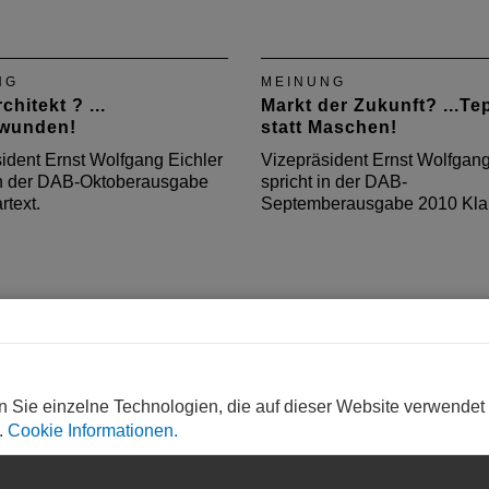
NG
MEINUNG
chitekt ? ...
Markt der Zukunft? ...Te
wunden!
statt Maschen!
ident Ernst Wolfgang Eichler
Vizepräsident Ernst Wolfgang
 in der DAB-Oktoberausgabe
spricht in der DAB-
rtext.
Septemberausgabe 2010 Klar
n Sie einzelne Technologien, die auf dieser Website verwendet
.
Cookie Informationen.
NG
MEINUNG
arbe? ... intensiv grau!
Denkmal ?... abgewrackt