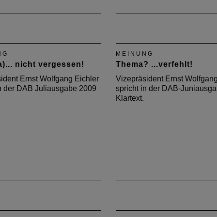
NG
MEINUNG
a)... nicht vergessen!
Thema? ...verfehlt!
ident Ernst Wolfgang Eichler
Vizepräsident Ernst Wolfgang
in der DAB Juliausgabe 2009
spricht in der DAB-Juniausg
Klartext.