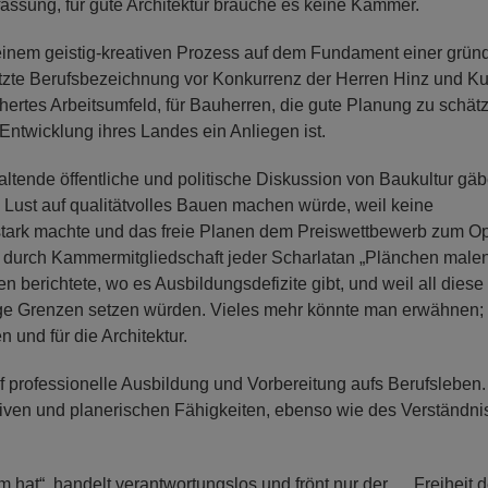
fassung, für gute Architektur brauche es keine Kammer.
 einem geistig-kreativen Prozess auf dem Fundament einer grün
ützte Berufsbezeichnung vor Konkurrenz der Herren Hinz und K
chertes Arbeitsumfeld, für Bauherren, die gute Planung zu schät
e Entwicklung ihres Landes ein Anliegen ist.
ltende öffentliche und politische Diskussion von Baukultur gäb
 Lust auf qualitätvolles Bauen machen würde, weil keine
stark machte und das freie Planen dem Preiswettbewerb zum Op
g durch Kammermitgliedschaft jeder Scharlatan „Plänchen male
 berichtete, wo es Ausbildungsdefizite gibt, und weil all diese
e Grenzen setzen würden. Vieles mehr könnte man erwähnen; 
 und für die Architektur.
professionelle Ausbildung und Vorbereitung aufs Berufsleben.
ktiven und planerischen Fähigkeiten, ebenso wie des Verständni
m hat“, handelt verantwortungslos und frönt nur der … Freiheit d