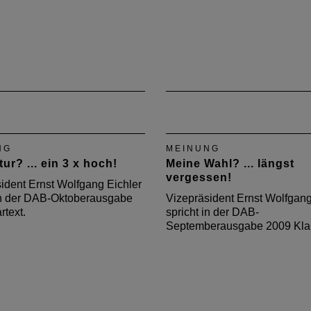
NG
MEINUNG
ur? ... ein 3 x hoch!
Meine Wahl? ... längst
vergessen!
ident Ernst Wolfgang Eichler
 in der DAB-Oktoberausgabe
Vizepräsident Ernst Wolfgang
rtext.
spricht in der DAB-
Septemberausgabe 2009 Klar