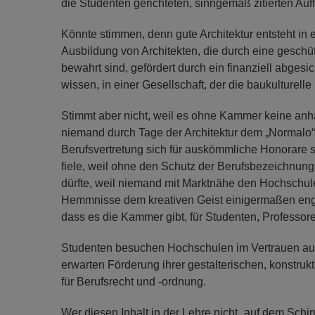
die Studenten gerichteten, sinngemäß zitierten Auf
Könnte stimmen, denn gute Architektur entsteht in
Ausbildung von Architekten, die durch eine gesch
bewahrt sind, gefördert durch ein finanziell abgesi
wissen, in einer Gesellschaft, der die baukulturell
Stimmt aber nicht, weil es ohne Kammer keine anha
niemand durch Tage der Architektur dem „Normalo“
Berufsvertretung sich für auskömmliche Honorare 
fiele, weil ohne den Schutz der Berufsbezeichnun
dürfte, weil niemand mit Marktnähe den Hochschulen
Hemmnisse dem kreativen Geist einigermaßen eng
dass es die Kammer gibt, für Studenten, Professoren
Studenten besuchen Hochschulen im Vertrauen auf 
erwarten Förderung ihrer gestalterischen, konstru
für Berufsrecht und -ordnung.
Wer diesen Inhalt in der Lehre nicht „auf dem Schir