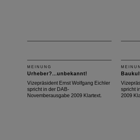
MEINUNG
MEINU
Urheber?...unbekannt!
Baukult
Vizepräsident Ernst Wolfgang Eichler
Vizepräs
spricht in der DAB-
spricht
Novemberausgabe 2009 Klartext.
2009 Kla