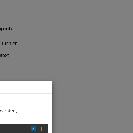
ppich
 Eichler
text.
 werden,
!