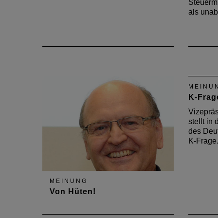
Steuerm
als una
MEINU
K-Frag
Vizepräs
stellt i
des Deut
K-Frage
MEINUNG
Von Hüten!