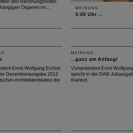
itteln den Rechnungshöfen
bhängigen Organen im…
MEINUNG
5:00 Uhr ...
Vizepräsident Ernst Wolfg
Eichler wirft in der Juni-A
2014 des Deutschen
Architektenblattes die Frag
NG
MEINUNG
Was hätte sein können, w
e
...ganz am Anfang!
Nürburgring herausragend
Architektur entstanden wär
ident Ernst Wolfgang Eichler
Vizepräsident Ernst Wolfgang
n der Dezemberausgabe 2012
spricht in der DAB-Juliausga
schen Architektenblattes die
Klartext.
.