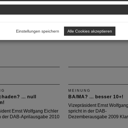
ident Ernst Wolfgang Eichler
Vizepräsident Ernst Wolfgang
 in der DAB-Maiausgabe 2010
spricht in der DAB-Aprilaus
Klartext
Einstellungen speichern
Alle Cookies akzeptieren
NG
MEINUNG
haden? ... null
BA/MA? ... besser 10+!
m!
Vizepräsident Ernst Wolfgang
ident Ernst Wolfgang Eichler
spricht in der DAB-
in der DAB-Aprilausgabe 2010
Dezemberausgabe 2009 Klart