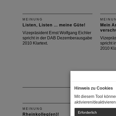
Vizepräsident Ernst Wolfgang
Eichler spricht in der DAB-
Augustausgabe 2013 Klartext
über das Hütchenspiel der
MEINUNG
MEINU
Stadtplanung.
Listen, Listen ... meine Güte!
Mein Ar
versch
Vizepräsident Ernst Wolfgang Eichler
spricht in der DAB Dezemberausgabe
Vizepräs
2010 Klartext.
spricht
2010 Kla
Hinweis zu Cookies
Mit diesem Tool könne
aktivieren/deaktivieren
MEINUNG
MEINU
Erforderlich
Rheinkolleg(en)!
Meine F