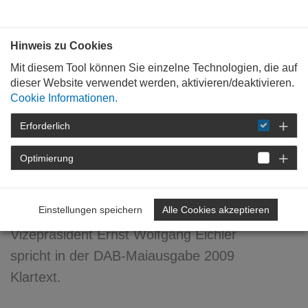
Bauen mit
Plan
:
die
architekten
.org
Hinweis zu Cookies
Mit diesem Tool können Sie einzelne Technologien, die auf
dieser Website verwendet werden, aktivieren/deaktivieren.
Cookie Informationen.
Erforderlich
STARTSEITE
NEWSROOM
DETAIL
Optimierung
15. Mai 2009
Energie? ... mein Thema!
Einstellungen speichern
Alle Cookies akzeptieren
Vizepräsident Ernst Wolfgang Eichler
spricht in der DAB-Maiausgabe 2009
Klartext.