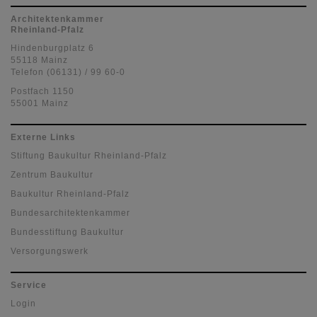
Architektenkammer
Rheinland-Pfalz
Hindenburgplatz 6
55118 Mainz
Telefon (06131) / 99 60-0
Postfach 1150
55001 Mainz
Externe Links
Stiftung Baukultur Rheinland-Pfalz
Zentrum Baukultur
Baukultur Rheinland-Pfalz
Bundesarchitektenkammer
Bundesstiftung Baukultur
Versorgungswerk
Service
Login